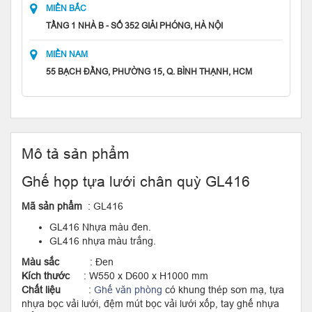
MIỀN BẮC
TẦNG 1 NHÀ B - SỐ 352 GIẢI PHÓNG, HÀ NỘI
MIỀN NAM
55 BẠCH ĐẰNG, PHƯỜNG 15, Q. BÌNH THẠNH, HCM
Mô tả sản phẩm
Ghế họp tựa lưới chân quỳ GL416
Mã sản phẩm
: GL416
GL416 Nhựa màu đen.
GL416 nhựa màu trắng.
Màu sắc
: Đen
Kích thước
: W550 x D600 x H1000 mm
Chất liệu
:
Ghế văn phòng
có khung thép sơn mạ, tựa
nhựa bọc vải lưới, đệm mút bọc vải lưới xốp, tay ghế nhựa