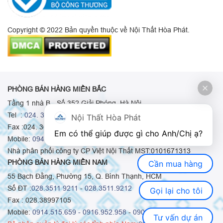
Copyright © 2022 Bản quyền thuộc về Nội Thất Hòa Phát.
PHÒNG BÁN HÀNG MIỀN BẮC
Tầng 1 nhà B - Số 352 Giải Phóng, Hà Nội
Tel :
024. 3665 8498
-
024. 3665 8966
-
024. 3665 8993
Nội Thất Hòa Phát
Fax :024. 3664.9379
Em có thể giúp được gì cho Anh/Chị ạ? 
Mobile:
0948.511.555
-
0973.375.668
-
0942.155.688
Nhà phân phối công ty CP Việt Nội Thất MST:0101671313
PHÒNG BÁN HÀNG MIỀN NAM
Cần mua hàng
55 Bạch Đằng, Phường 15, Q. Bình Thạnh, HCM
Số ĐT :
028.3511 9211
-
028.3511.9212
Gọi lại cho tôi
Fax : 028.38997105
Mobile:
0914.515.659 -
0916.952.958
-
0903.331.921
Tư vấn dự án