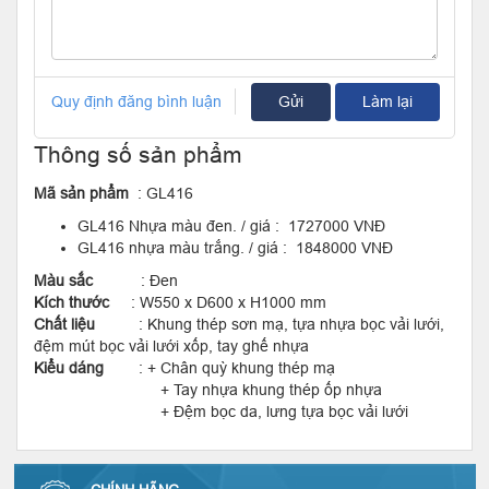
Quy định đăng bình luận
Gửi
Làm lại
Thông số sản phẩm
Mã sản phẩm
: GL416
GL416 Nhựa màu đen. / giá :
1727000 VNĐ
GL416 nhựa màu trắng. / giá :
1848000 VNĐ
Màu sắc
: Đen
Kích thước
: W550 x D600 x H1000 mm
Chất liệu
: Khung thép sơn mạ, tựa nhựa bọc vải lưới,
đệm mút bọc vải lưới xốp, tay ghế nhựa
Kiểu dáng
: + Chân quỳ khung thép mạ
+ Tay nhựa khung thép ốp nhựa
+ Đệm bọc da, lưng tựa bọc vải lưới