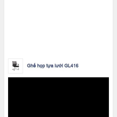
Ghế họp tựa lưới GL416