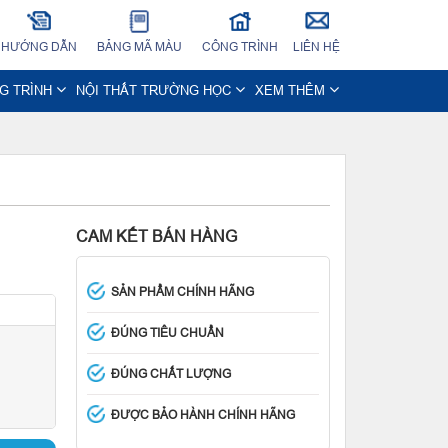
HƯỚNG DẪN
BẢNG MÃ MÀU
CÔNG TRÌNH
LIÊN HỆ
NG TRÌNH
NỘI THẤT TRƯỜNG HỌC
XEM THÊM
CAM KẾT BÁN HÀNG
SẢN PHẨM CHÍNH HÃNG
ĐÚNG TIÊU CHUẨN
ĐÚNG CHẤT LƯỢNG
ĐƯỢC BẢO HÀNH CHÍNH HÃNG