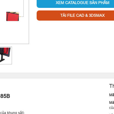
XEM CATALOGUE SẢN PHẨM
TẢI FILE CAD & 3DSMAX
T
Mã
185B
Mà
củ
 của khung sắt)