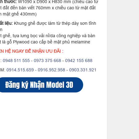
ch thước:
W1090 x D900 x H830 mm (chiều cao từ
t đất đến bàn viết 760mm x chiều cao từ mặt đất
n mặt ghế 430mm)
t liệu:
Khung ghế được làm từ thép dày sơn tĩnh
ện
t ghế, tựa lưng bọc vải nỉ/da công nghiệp và bàn
ết là gỗ Plywood cao cấp bề mặt phủ melamine
ÊN HỆ NGAY ĐỂ NHẬN ƯU ĐÃI :
:
0948 511 555
-
0973 375 668
-
0942 155 688
CM:
0914.515.659 -
0916.952.958
-
0903.331.921