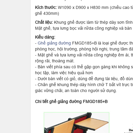
Kích thước:
W1090 x D900 x H830 mm (chiều cao từ 
ghế 430mm)
Chất liệu:
Khung ghế được làm từ thép dày sơn tĩnh
Mặt ghế, tựa lưng bọc vải nỉ/da công nghiệp và bàn
Kiểu dáng:
-
Ghế giảng đường
FMGD185+B là loại ghế được thi
phòng học, hội trường, phòng hội nghị, trung tâm đào
- Mặt ghế và tựa lưng vải nỉ/da công nghiệp êm ái, t
rộng rãi, thoáng mát.
- Bàn viết phía sau có thể gập gọn gàng khi không 
học tập, làm việc hiệu quả hơn
- Dưới bàn viết có giỏ, dùng để đựng tài liệu, đồ d
- Chân ghế khung thép dày hình chữ T bắt vít trực t
giác vững chãi, an toàn cho người sử dụng.
Chi tiết ghế giảng đường FMGD185+B