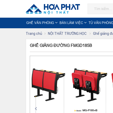
GHẾ VĂN PHÒNG
BÀN LÀM VIỆC
TỦ VĂN PHÒN
Trang chủ
NỘI THẤT TRƯỜNG HỌC
Ghế giảng đ
GHẾ GIẢNG ĐƯỜNG FMGD185B