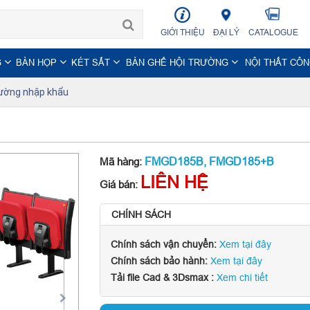
GIỚI THIỆU
ĐẠI LÝ
CATALOGUE
G
BÀN HỌP
KÉT SẮT
BÀN GHẾ HỘI TRƯỜNG
NỘI THẤT CÔ
ường nhập khẩu
FMGD185B, FMGD185+B
Mã hàng:
LIÊN HỆ
Giá bán:
CHÍNH SÁCH
Chính sách vận chuyển:
Xem tại đây
Chính sách bảo hành:
Xem tại đây
Tải file Cad & 3Dsmax :
Xem chi tiết