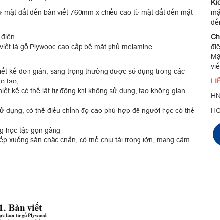
Kí
mặt đất đến bàn viết 760mm x chiều cao từ mặt đất đến mặt
mặ
đế
 điện
Chấ
 viết là gỗ Plywood cao cấp bề mặt phủ melamine
đi
Mặ
vi
ết kế đơn giản, sang trọng thường được sử dụng trong các
 tạo,...
LI
hiết kế có thể lật tự động khi không sử dụng, tạo không gian
HN
sử dụng, có thể điều chỉnh đọ cao phù hợp để người học có thể
H
ùng học tập gọn gàng
iếp xuống sàn chăc chắn, có thể chịu tải trọng lớn, mang cảm