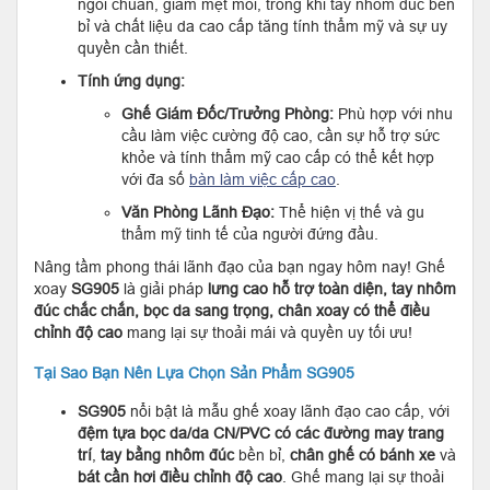
ngồi chuẩn, giảm mệt mỏi, trong khi tay nhôm đúc bền
bỉ và chất liệu da cao cấp tăng tính thẩm mỹ và sự uy
quyền cần thiết.
Tính ứng dụng:
Ghế Giám Đốc/Trưởng Phòng:
Phù hợp với nhu
cầu làm việc cường độ cao, cần sự hỗ trợ sức
khỏe và tính thẩm mỹ cao cấp có thể kết hợp
với đa số
bàn làm việc cấp cao
.
Văn Phòng Lãnh Đạo:
Thể hiện vị thế và gu
thẩm mỹ tinh tế của người đứng đầu.
Nâng tầm phong thái lãnh đạo của bạn ngay hôm nay! Ghế
xoay
SG905
là giải pháp
lưng cao hỗ trợ toàn diện, tay nhôm
đúc chắc chắn, bọc da sang trọng, chân xoay có thể điều
chỉnh độ cao
mang lại sự thoải mái và quyền uy tối ưu!
Tại Sao Bạn Nên Lựa Chọn Sản Phẩm SG905
SG905
nổi bật là mẫu ghế xoay lãnh đạo cao cấp, với
đệm tựa bọc da/da CN/PVC có các đường may trang
trí
,
tay bằng nhôm đúc
bền bỉ,
chân ghế có bánh xe
và
bát cần hơi điều chỉnh độ cao
. Ghế mang lại sự thoải