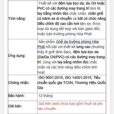
Thiết kế với
đệm tựa bọc da, da CN hoặc
PVC có các đường may trang trí
tinh tế,
tay bằng nhôm đúc
chắc chắn,
chân ghế
Tính năng:
có bánh xe di chuyển
và
bát có chức năng
điều chỉnh độ cao cần hơi
tiện lợi, thích
hợp sử dụng kết hợp với bàn giám đốc
hoặc bàn trưởng phòng Hòa Phát
Sản phẩm
Ghế da trưởng phòng Hòa
Phát
nổi bật với thiết kế
lưng cao
(thường
thấy ở ghế lãnh đạo),
đệm tựa bọc da
Ứng dụng:
(Da/Da CN/PVC) có các đường may trang
trí
, cùng với
tay bằng nhôm đúc
chắc
chắn và các tính năng điều chỉnh linh
hoạt.
ISO 9001:2015, ISO 14001:2015, Tiêu
Chứng nhận:
chuẩn quốc gia TCVN, Thương Hiệu Quốc
Gia
Bảo hành:
12 tháng
Giá trên web chưa bao gồm thuế và phí
Giá bán:
vận chuyển