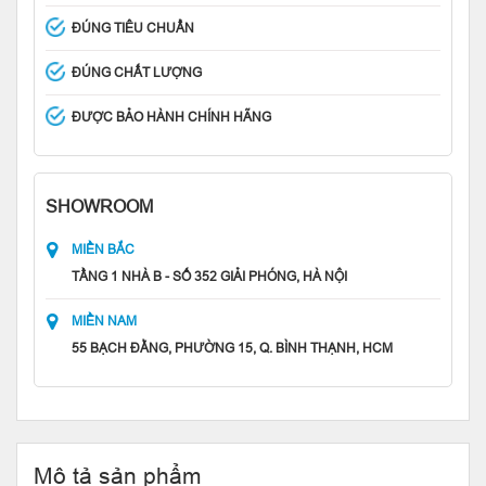
ĐÚNG TIÊU CHUẨN
ĐÚNG CHẤT LƯỢNG
ĐƯỢC BẢO HÀNH CHÍNH HÃNG
SHOWROOM
MIỀN BẮC
TẦNG 1 NHÀ B - SỐ 352 GIẢI PHÓNG, HÀ NỘI
MIỀN NAM
55 BẠCH ĐẰNG, PHƯỜNG 15, Q. BÌNH THẠNH, HCM
Mô tả sản phẩm