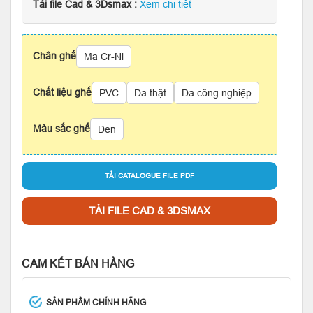
Tải file Cad & 3Dsmax :
Xem chi tiết
Chân ghế
Mạ Cr-Ni
Chất liệu ghế
PVC
Da thật
Da công nghiệp
Màu sắc ghế
Đen
TẢI CATALOGUE FILE PDF
TẢI FILE CAD & 3DSMAX
CAM KẾT BÁN HÀNG
SẢN PHẨM CHÍNH HÃNG