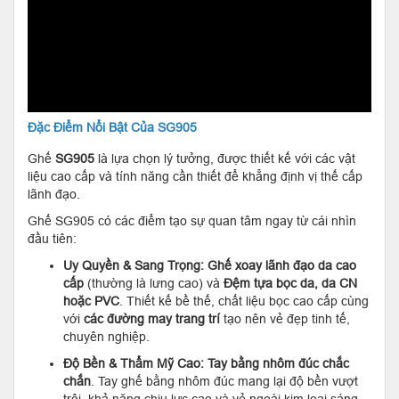
Đặc Điểm Nổi Bật Của SG905
Ghế
SG905
là lựa chọn lý tưởng, được thiết kế với các vật
liệu cao cấp và tính năng cần thiết để khẳng định vị thế cấp
lãnh đạo.
Ghế SG905 có các điểm tạo sự quan tâm ngay từ cái nhìn
đầu tiên:
Uy Quyền & Sang Trọng:
Ghế xoay lãnh đạo da cao
cấp
(thường là lưng cao) và
Đệm tựa bọc da, da CN
hoặc PVC
. Thiết kế bề thế, chất liệu bọc cao cấp cùng
với
các đường may trang trí
tạo nên vẻ đẹp tinh tế,
chuyên nghiệp.
Độ Bền & Thẩm Mỹ Cao:
Tay bằng nhôm đúc chắc
chắn
. Tay ghế bằng nhôm đúc mang lại độ bền vượt