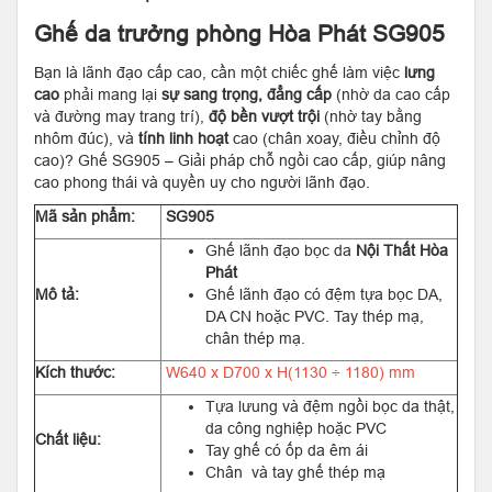
Ghế da trưởng phòng Hòa Phát SG905
Bạn là lãnh đạo cấp cao, cần một chiếc ghế làm việc
lưng
cao
phải mang lại
sự sang trọng, đẳng cấp
(nhờ da cao cấp
và đường may trang trí),
độ bền vượt trội
(nhờ tay bằng
nhôm đúc), và
tính linh hoạt
cao (chân xoay, điều chỉnh độ
cao)? Ghế SG905 – Giải pháp chỗ ngồi cao cấp, giúp nâng
cao phong thái và quyền uy cho người lãnh đạo.
Mã sản phẩm:
SG905
Ghế lãnh đạo bọc da
Nội Thất Hòa
Phát
Mô tả:
Ghế lãnh đạo có đệm tựa bọc DA,
DA CN hoặc PVC. Tay thép mạ,
chân thép mạ.
Kích thước:
W640 x D700 x H(1130 ÷ 1180) mm
Tựa lưung và đệm ngồi bọc da thật,
da công nghiệp hoặc PVC
Chất liệu:
Tay ghế có ốp da êm ái
Chân và tay ghế thép mạ