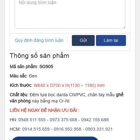
Quy định đăng bình luận
Gửi
Làm lại
Thông số sản phẩm
Mã sản phẩm
:
SG905
Màu sắc
: Đen
Kích thước
:
W640 x D700 x H(1130
÷
1180) mm
Chất liệu
: Đệm tựa bọc da/da CN/PVC, chân tay mẫu
ghế
văn phòng
này bằng mạ Cr-Ni
LIÊN HỆ NGAY ĐỂ NHẬN ƯU ĐÃI :
HN:
0948 511 555
-
0973 375 668
-
0942 155 688
HCM:
0914.515.659 -
0916.952.958
-
0903.331.921