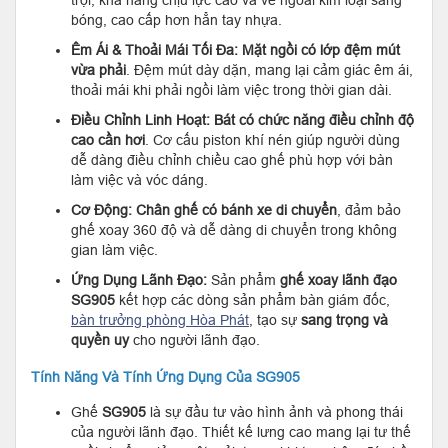
trội, khả năng chịu lực cao và vẻ ngoài kim loại sáng
bóng, cao cấp hơn hẳn tay nhựa.
Êm Ái & Thoải Mái Tối Đa:
Mặt ngồi có lớp đệm mút
vừa phải
. Đệm mút dày dặn, mang lại cảm giác êm ái,
thoải mái khi phải ngồi làm việc trong thời gian dài.
Điều Chỉnh Linh Hoạt:
Bát có chức năng điều chỉnh độ
cao cần hơi
. Cơ cấu piston khí nén giúp người dùng
dễ dàng điều chỉnh chiều cao ghế phù hợp với bàn
làm việc và vóc dáng.
Cơ Động:
Chân ghế có bánh xe di chuyển
, đảm bảo
ghế xoay 360 độ và dễ dàng di chuyển trong không
gian làm việc.
Ứng Dụng Lãnh Đạo:
Sản phẩm
ghế xoay lãnh đạo
SG905
kết hợp các dòng sản phẩm bàn giám đốc,
bàn trưởng phòng Hòa Phát
, tạo sự
sang trọng và
quyền uy
cho người lãnh đạo.
Tính Năng Và Tính Ứng Dụng Của SG905
Ghế
SG905
là sự đầu tư vào hình ảnh và phong thái
của người lãnh đạo. Thiết kế lưng cao mang lại tư thế