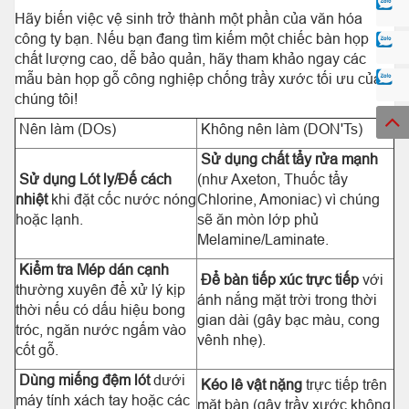
Hãy biến việc vệ sinh trở thành một phần của văn hóa
công ty bạn. Nếu bạn đang tìm kiếm một chiếc bàn họp
chất lượng cao, dễ bảo quản, hãy tham khảo ngay các
mẫu bàn họp gỗ công nghiệp chống trầy xước tối ưu của
chúng tôi!
Nên làm (DOs)
Không nên làm (DON'Ts)
Sử dụng chất tẩy rửa mạnh
Sử dụng Lót ly/Đế cách
(như Axeton, Thuốc tẩy
nhiệt
khi đặt cốc nước nóng
Chlorine, Amoniac) vì chúng
hoặc lạnh.
sẽ ăn mòn lớp phủ
Melamine/Laminate.
Kiểm tra Mép dán cạnh
Để bàn tiếp xúc trực tiếp
với
thường xuyên để xử lý kịp
ánh nắng mặt trời trong thời
thời nếu có dấu hiệu bong
gian dài (gây bạc màu, cong
tróc, ngăn nước ngấm vào
vênh nhẹ).
cốt gỗ.
Dùng miếng đệm lót
dưới
Kéo lê vật nặng
trực tiếp trên
máy tính xách tay hoặc các
mặt bàn (gây trầy xước không