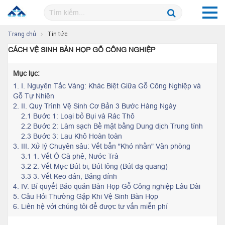
Trang chủ
Tin tức
CÁCH VỆ SINH BÀN HỌP GỖ CÔNG NGHIỆP
Mục lục:
1.
I. Nguyên Tắc Vàng: Khác Biệt Giữa Gỗ Công Nghiệp và
Gỗ Tự Nhiên
2.
II. Quy Trình Vệ Sinh Cơ Bản 3 Bước Hàng Ngày
2.1 Bước 1: Loại bỏ Bụi và Rác Thô
2.2 Bước 2: Làm sạch Bề mặt bằng Dung dịch Trung tính
2.3 Bước 3: Lau Khô Hoàn toàn
3.
III. Xử lý Chuyên sâu: Vết bẩn "Khó nhằn" Văn phòng
3.1 1. Vết Ố Cà phê, Nước Trà
3.2 2. Vết Mực Bút bi, Bút lông (Bút dạ quang)
3.3 3. Vết Keo dán, Băng dính
4.
IV. Bí quyết Bảo quản Bàn Họp Gỗ Công nghiệp Lâu Dài
5.
Câu Hỏi Thường Gặp Khi Vệ Sinh Bàn Họp
6.
Liên hệ với chúng tôi để được tư vấn miễn phí