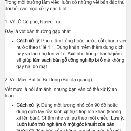
Trong môi trường làm việc, luôn có những vết bẩn đặc thù
đòi hỏi các mẹo xử lý đặc biệt.
1. Vết Ố Cà phê, Nước Trà
Đây là vết bẩn thường gặp nhất.
Cách xử lý:
Pha giấm trắng hoặc nước cốt chanh với
nước theo tỉ lệ 1:1. Dùng khăn mềm thấm dung dịch
này và lau nhẹ lên vết ố. Axit nhẹ trong chanh/giấm
sẽ giúp
làm sạch bàn gỗ công nghiệp bị ố
mà không
gây hại bề mặt.
2. Vết Mực Bút bi, Bút lông (Bút dạ quang)
Vết mực là nỗi ám ảnh, nhưng bạn vẫn có thể xử lý an
toàn.
Cách xử lý:
Dùng một lượng nhỏ cồn 90 độ hoặc
dung dịch tẩy rửa kính xịt trực tiếp lên khăn (không
xịt lên bàn). Chấm nhẹ và lau theo một chiều.
Lưu ý:
Luôn luôn thử nghiệm ở một góc khuất của bàn
trước
để đảm bảo cồn không làm phai màu bề mặt.