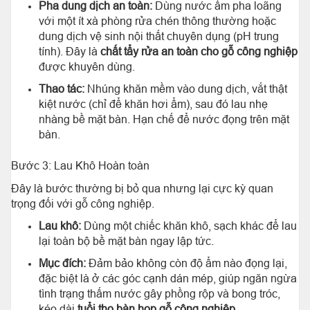
Pha dung dịch an toàn:
Dùng nước ấm pha loãng
với một ít xà phòng rửa chén thông thường hoặc
dung dịch vệ sinh nội thất chuyên dụng (pH trung
tính). Đây là
chất tẩy rửa an toàn cho gỗ công nghiệp
được khuyên dùng.
Thao tác:
Nhúng khăn mềm vào dung dịch, vắt thật
kiệt nước (chỉ để khăn hơi ẩm), sau đó lau nhẹ
nhàng bề mặt bàn. Hạn chế để nước đọng trên mặt
bàn.
Bước 3: Lau Khô Hoàn toàn
Đây là bước thường bị bỏ qua nhưng lại cực kỳ quan
trọng đối với gỗ công nghiệp.
Lau khô:
Dùng một chiếc khăn khô, sạch khác để lau
lại toàn bộ bề mặt bàn ngay lập tức.
Mục đích:
Đảm bảo không còn độ ẩm nào đọng lại,
đặc biệt là ở các góc cạnh dán mép, giúp ngăn ngừa
tình trạng thấm nước gây phồng rộp và bong tróc,
kéo dài
tuổi thọ bàn họp gỗ công nghiệp
.