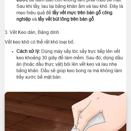
Sau khi tẩy, lau lại bằng khăn ẩm và lau khô. Đây là
mẹo hiệu quả để
tẩy vết mực trên bàn gỗ công
nghiệp
và
tẩy vết bút lông trên bàn gỗ
.
3. Vết Keo dán, Băng dính
Vết keo khô có thể rất khó loại bỏ.
Cách xử lý:
Dùng máy sấy tóc sấy trực tiếp lên vết
keo khoảng 30 giây để làm mềm. Sau đó, dùng dầu
ăn (hoặc dầu thực vật) bôi lên vết keo và lau nhẹ
bằng khăn. Dầu sẽ giúp keo bong ra mà không làm
trầy xước bề mặt bàn.