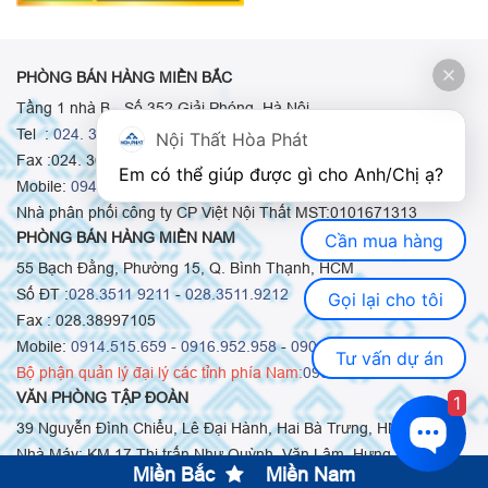
PHÒNG BÁN HÀNG MIỀN BẮC
Tầng 1 nhà B - Số 352 Giải Phóng, Hà Nội
Tel :
024. 3665 8498
-
024. 3665 8966
-
024. 3665 8993
Nội Thất Hòa Phát
Fax :024. 3664.9379
Em có thể giúp được gì cho Anh/Chị ạ? 
Mobile:
0948.511.555
-
0973.375.668
-
0942.155.688
Nhà phân phối công ty CP Việt Nội Thất MST:0101671313
PHÒNG BÁN HÀNG MIỀN NAM
Cần mua hàng
55 Bạch Đằng, Phường 15, Q. Bình Thạnh, HCM
Số ĐT :
028.3511 9211
-
028.3511.9212
Gọi lại cho tôi
Fax : 028.38997105
Mobile:
0914.515.659 -
0916.952.958
-
0903.331.921
Tư vấn dự án
Bộ phận quản lý đại lý các tỉnh phía Nam:
0903.331.921
VĂN PHÒNG TẬP ĐOÀN
1
39 Nguyễn Đình Chiểu, Lê Đại Hành, Hai Bà Trưng, HN
Nhà Máy: KM 17 Thị trấn Như Quỳnh, Văn Lâm, Hưng Yên
Miền Bắc
Miền Nam