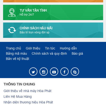
TƯ VẤN TẬN TÌNH
Hỗ trợ 24/7
CHÍNH SÁCH HẬU MÃI
Bảo trì trọn vòng đời sp
Trang chủ
Giới thiệu
Tin tức
Hướng dẫn
Bảng mã màu
Chính sách và quy định
Báo giá
Bản vẽ kỹ thuật
THÔNG TIN CHUNG
Giới thiệu về nhà máy Hòa Phát
Liên Hệ Mua Hàng
Nhận diện thương hiệu Hòa Phát