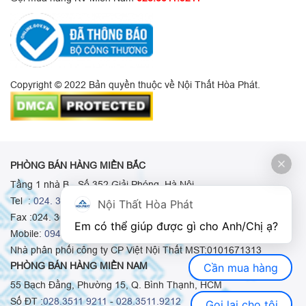
Copyright © 2022 Bản quyền thuộc về Nội Thất Hòa Phát.
PHÒNG BÁN HÀNG MIỀN BẮC
Tầng 1 nhà B - Số 352 Giải Phóng, Hà Nội
Tel :
024. 3665 8498
-
024. 3665 8966
-
024. 3665 8993
Nội Thất Hòa Phát
Fax :024. 3664.9379
Em có thể giúp được gì cho Anh/Chị ạ? 
Mobile:
0948.511.555
-
0973.375.668
-
0942.155.688
Nhà phân phối công ty CP Việt Nội Thất MST:0101671313
PHÒNG BÁN HÀNG MIỀN NAM
Cần mua hàng
55 Bạch Đằng, Phường 15, Q. Bình Thạnh, HCM
Số ĐT :
028.3511 9211
-
028.3511.9212
Gọi lại cho tôi