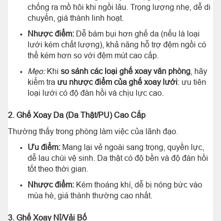
chống ra mồ hôi khi ngồi lâu. Trọng lượng nhẹ, dễ di
chuyển, giá thành linh hoạt.
Nhược điểm:
Dễ bám bụi hơn ghế da (nếu là loại
lưới kém chất lượng), khả năng hỗ trợ đệm ngồi có
thể kém hơn so với đệm mút cao cấp.
Mẹo:
Khi
so sánh các loại ghế xoay văn phòng
, hãy
kiểm tra
ưu nhược điểm của ghế xoay lưới
: ưu tiên
loại lưới có độ đàn hồi và chịu lực cao.
2. Ghế Xoay Da (Da Thật/PU) Cao Cấp
Thường thấy trong phòng làm việc của lãnh đạo.
Ưu điểm:
Mang lại vẻ ngoài sang trọng, quyền lực,
dễ lau chùi vệ sinh. Da thật có độ bền và độ đàn hồi
tốt theo thời gian.
Nhược điểm:
Kém thoáng khí, dễ bị nóng bức vào
mùa hè, giá thành thường cao nhất.
3. Ghế Xoay Nỉ/Vải Bố