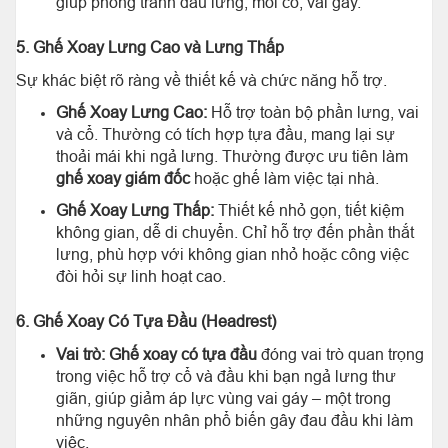
giúp phòng tránh đau lưng, mỏi cổ, vai gáy.
5. Ghế Xoay Lưng Cao và Lưng Thấp
Sự khác biệt rõ ràng về thiết kế và chức năng hỗ trợ.
Ghế Xoay Lưng Cao:
Hỗ trợ toàn bộ phần lưng, vai
và cổ. Thường có tích hợp tựa đầu, mang lại sự
thoải mái khi ngả lưng. Thường được ưu tiên làm
ghế xoay giám đốc
hoặc ghế làm việc tại nhà.
Ghế Xoay Lưng Thấp:
Thiết kế nhỏ gọn, tiết kiệm
không gian, dễ di chuyển. Chỉ hỗ trợ đến phần thắt
lưng, phù hợp với không gian nhỏ hoặc công việc
đòi hỏi sự linh hoạt cao.
6. Ghế Xoay Có Tựa Đầu (Headrest)
Vai trò:
Ghế xoay có tựa đầu
đóng vai trò quan trọng
trong việc hỗ trợ cổ và đầu khi bạn ngả lưng thư
giãn, giúp giảm áp lực vùng vai gáy – một trong
những nguyên nhân phổ biến gây đau đầu khi làm
việc.