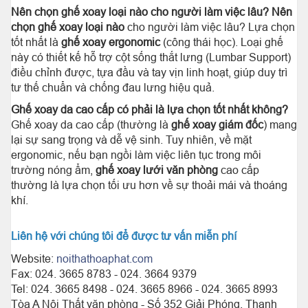
Nên chọn ghế xoay loại nào cho người làm việc lâu?
Nên
chọn ghế xoay loại nào
cho người làm việc lâu? Lựa chọn
tốt nhất là
ghế xoay ergonomic
(công thái học). Loại ghế
này có thiết kế hỗ trợ cột sống thắt lưng (Lumbar Support)
điều chỉnh được, tựa đầu và tay vịn linh hoạt, giúp duy trì
tư thế chuẩn và chống đau lưng hiệu quả.
Ghế xoay da cao cấp có phải là lựa chọn tốt nhất không?
Ghế xoay da cao cấp (thường là
ghế xoay giám đốc
) mang
lại sự sang trọng và dễ vệ sinh. Tuy nhiên, về mặt
ergonomic, nếu bạn ngồi làm việc liên tục trong môi
trường nóng ẩm,
ghế xoay lưới văn phòng
cao cấp
thường là lựa chọn tối ưu hơn về sự thoải mái và thoáng
khí.
Liên hệ với chúng tôi để được tư vấn miễn phí
Website:
noithathoaphat.com
Fax: 024. 3665 8783 - 024. 3664 9379
Tel: 024. 3665 8498 - 024. 3665 8966 - 024. 3665 8993
Tòa A Nội Thất văn phòng - Số 352 Giải Phóng, Thanh