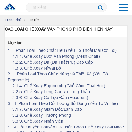
Trang chủ
Tin tức
CÁC LOẠI GHẾ XOAY VĂN PHÒNG PHỔ BIẾN HIỆN NAY
Mục lục:
1.
I. Phân Loại Theo Chất Liệu (Yếu Tố Thoải Mái Cốt Lõi)
1.1 1. Ghế Xoay Lưới Văn Phòng (Mesh Chair)
1.2 2. Ghế Xoay Da (Da Thật/PU) Cao Cấp
1.3 3. Ghế Xoay Nỉ/Vải Bố
2.
II. Phân Loại Theo Chức Năng và Thiết Kế (Yếu Tố
Ergonomic)
2.1 4. Ghế Xoay Ergonomic (Ghế Công Thái Học)
2.2 5. Ghế Xoay Lưng Cao và Lưng Thấp
2.3 6. Ghế Xoay Có Tựa Đầu (Headrest)
3.
III. Phân Loại Theo Đối Tượng Sử Dụng (Yếu Tố Vị Thế)
3.1 7. Ghế Xoay Giám Đốc/Lãnh Đạo
3.2 8. Ghế Xoay Trưởng Phòng
3.3 9. Ghế Xoay Nhân Viên
4.
IV. Lời Khuyên Chuyên Gia: Nên Chọn Ghế Xoay Loại Nào?