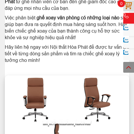
Phát
từ ghế nhân viên cơ bản đến ghế giám đốc cao cấp,
0
đáp ứng mọi nhu cầu của bạn.
Việc phân biệt
ghế xoay văn phòng có những loại nào
sẽ
giúp bạn đưa ra quyết định mua hàng sáng suốt hơn. Hãy
biến chiếc ghế xoay của bạn thành công cụ hỗ trợ sức
khỏe và sự nghiệp hiệu quả nhất!
Hãy liên hệ ngay với Nội thất Hòa Phát để được tư vấn chi
tiết về từng dòng sản phẩm và tìm ra chiếc ghế xoay lý
tưởng cho mình!