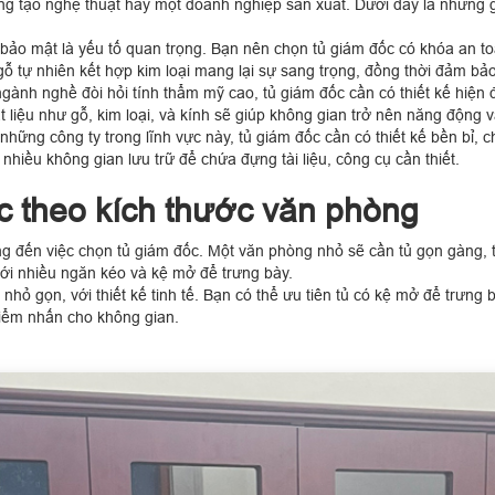
áng tạo nghệ thuật hay một doanh nghiệp sản xuất. Dưới đây là những 
bảo mật là yếu tố quan trọng. Bạn nên chọn tủ giám đốc có khóa an t
u gỗ tự nhiên kết hợp kim loại mang lại sự sang trọng, đồng thời đảm bả
ngành nghề đòi hỏi tính thẩm mỹ cao, tủ giám đốc cần có thiết kế hiện
 liệu như gỗ, kim loại, và kính sẽ giúp không gian trở nên năng động v
những công ty trong lĩnh vực này, tủ giám đốc cần có thiết kế bền bỉ, 
 nhiều không gian lưu trữ để chứa đựng tài liệu, công cụ cần thiết.
c theo kích thước văn phòng
 đến việc chọn tủ giám đốc. Một văn phòng nhỏ sẽ cần tủ gọn gàng, t
 với nhiều ngăn kéo và kệ mở để trưng bày.
nhỏ gọn, với thiết kế tinh tế. Bạn có thể ưu tiên tủ có kệ mở để trưng
 điểm nhấn cho không gian.