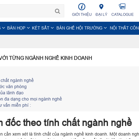
GIỚI THIỆU
ĐẠI LÝ
CATALOGUE
G
BÀN HỌP
KÉT SẮT
BÀN GHẾ HỘI TRƯỜNG
NỘI THẤT CÔ
 VỚI TỪNG NGÀNH NGHỀ KINH DOANH
h chất ngành nghề
ước văn phòng
ủa lãnh đạo
ọn đa dạng cho mọi ngành nghề
ư vấn miễn phí :
m đốc theo tính chất ngành nghề
ên cần xem xét là tính chất của ngành nghề kinh doanh. Một doanh nghi