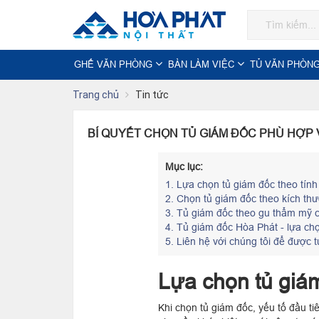
GHẾ VĂN PHÒNG
BÀN LÀM VIỆC
TỦ VĂN PHÒN
Trang chủ
Tin tức
BÍ QUYẾT CHỌN TỦ GIÁM ĐỐC PHÙ HỢP
Mục lục:
1.
Lựa chọn tủ giám đốc theo tín
2.
Chọn tủ giám đốc theo kích th
3.
Tủ giám đốc theo gu thẩm mỹ c
4.
Tủ giám đốc Hòa Phát - lựa ch
5.
Liên hệ với chúng tôi để được t
Lựa chọn tủ giá
Khi chọn tủ giám đốc, yếu tố đầu ti