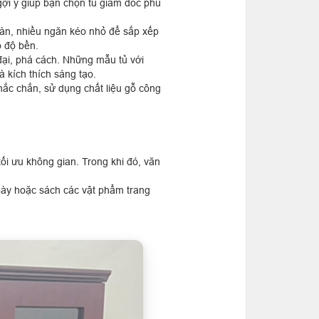
gợi ý giúp bạn chọn tủ giám đốc phù
oàn, nhiều ngăn kéo nhỏ để sắp xếp
o độ bền.
 đại, phá cách. Những mẫu tủ với
à kích thích sáng tạo.
chắc chắn, sử dụng chất liệu gỗ công
ối ưu không gian. Trong khi đó, văn
 bày hoặc sách các vật phẩm trang