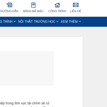
HƯỚNG DẪN
BẢNG MÃ MÀU
CÔNG TRÌNH
LIÊN HỆ
NG TRÌNH
NỘI THẤT TRƯỜNG HỌC
XEM THÊM
ệp trong lĩnh vực tài chính sẽ có