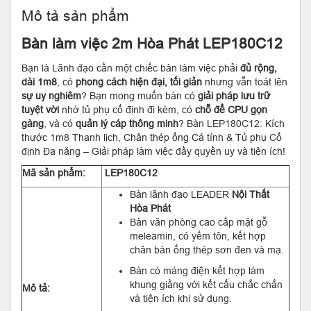
Mô tả sản phẩm
Bàn làm việc 2m Hòa Phát LEP180C12
Bạn là Lãnh đạo cần một chiếc bàn làm việc phải
đủ rộng,
dài 1m8
, có
phong cách hiện đại, tối giản
nhưng vẫn toát lên
sự uy nghiêm
? Bạn mong muốn bàn có
giải pháp lưu trữ
tuyệt vời
nhờ tủ phụ cố định đi kèm, có
chỗ để CPU gọn
gàng
, và có
quản lý cáp thông minh
? Bàn LEP180C12: Kích
thước 1m8 Thanh lịch, Chân thép ống Cá tính & Tủ phụ Cố
định Đa năng – Giải pháp làm việc đầy quyền uy và tiện ích!
Mã sản phẩm:
LEP180C12
Bàn lãnh đạo LEADER
Nội Thất
Hòa Phát
Bàn văn phòng cao cấp mặt gỗ
meleamin, có yếm tôn, kết hợp
chân bàn ống thép sơn đen và mạ.
Bàn có máng điện kết hợp làm
khung giằng với kết cấu chắc chắn
Mô tả:
và tiện ích khi sử dụng.