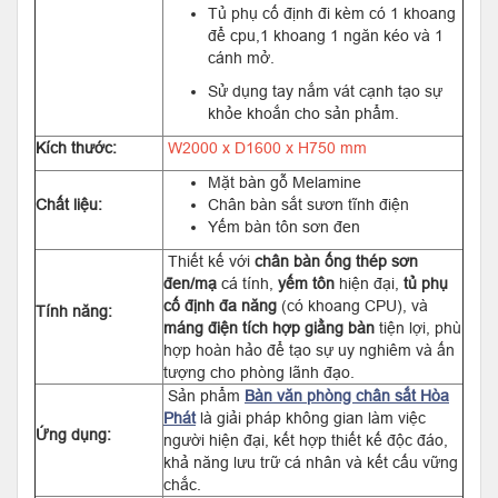
Tủ phụ cố định đi kèm có 1 khoang
để cpu,1 khoang 1 ngăn kéo và 1
cánh mở.
Sử dụng tay nắm vát cạnh tạo sự
khỏe khoắn cho sản phẩm.
Kích thước:
W2000 x D1600 x H750 mm
Mặt bàn gỗ Melamine
Chất liệu:
Chân bàn sắt sươn tĩnh điện
Yếm bàn tôn sơn đen
Thiết kế với
chân bàn ống thép sơn
đen/mạ
cá tính,
yếm tôn
hiện đại,
tủ phụ
cố định đa năng
(có khoang CPU), và
Tính năng:
máng điện tích hợp giằng bàn
tiện lợi, phù
hợp hoàn hảo để tạo sự uy nghiêm và ấn
tượng cho phòng lãnh đạo.
Sản phẩm
Bàn văn phòng chân sắt Hòa
Phát
là giải pháp không gian làm việc
Ứng dụng:
người hiện đại, kết hợp thiết kế độc đáo,
khả năng lưu trữ cá nhân và kết cấu vững
chắc.