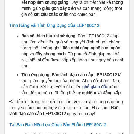
kết hợp làm khung giằng
. Đây là chi tiết thiết kế
thông
minh
, giúp
giấu gọn dây điện
và cáp mạng, đồng thời
gia cố
kết cấu chắc chắn
cho chiếc bàn.
Tính Năng Và Tính Ứng Dụng Của LEP180C12
Bạn sẽ thích thú khi sử dụng:
Bàn LEP180C12 giúp
bạn làm việc hiệu quả và ra quyết định nhanh chóng
trong một không gian
tiện nghi công nghệ cao, ngăn
nắp
và
đầy phong cách
. Tủ phụ cố định giúp mọi hồ
sơ, thiết bị đều được sắp xếp khoa học ngay bên cạnh
bạn.
Tính ứng dụng:
Bàn lãnh đạo cao cấp LEP180C12
là
trung tâm quyền lực của phòng Giám đốc/Lãnh đạo,
cần được kết hợp với một chiếc
ghế giám đốc
xứng
tầm để tạo nên một tổng thể
uy nghiêm và đẳng cấp
.
Đã đến lúc trang bị chiếc bàn làm việc có khả năng đáp ứng
mọi yêu cầu công nghệ và lưu trữ của bạn! Hãy chọn
Bàn
lãnh đạo cao cấp LEP180C12
ngay hôm nay!
Tại Sao Bạn Nên Lựa Chọn Sản Phẩm LEP180C12