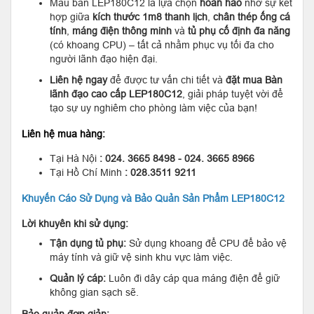
Mẫu bàn LEP180C12 là lựa chọn
hoàn hảo
nhờ sự kết
hợp giữa
kích thước 1m8 thanh lịch
,
chân thép ống cá
tính
,
máng điện thông minh
và
tủ phụ cố định đa năng
(có khoang CPU) – tất cả nhằm phục vụ tối đa cho
người lãnh đạo hiện đại.
Liên hệ ngay
để được tư vấn chi tiết và
đặt mua Bàn
lãnh đạo cao cấp LEP180C12
, giải pháp tuyệt vời để
tạo sự uy nghiêm cho phòng làm việc của bạn!
Liên hệ mua hàng:
Tại Hà Nội
: 024. 3665 8498 - 024. 3665 8966
Tại Hồ Chí Minh
: 028.3511 9211
Khuyến Cáo Sử Dụng và Bảo Quản Sản Phẩm LEP180C12
Lời khuyên khi sử dụng:
Tận dụng tủ phụ:
Sử dụng khoang để CPU để bảo vệ
máy tính và giữ vệ sinh khu vực làm việc.
Quản lý cáp:
Luôn đi dây cáp qua máng điện để giữ
không gian sạch sẽ.