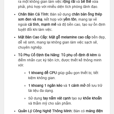
ra một không gian làm việc
rộng rãi
và
bề thế
vừa
phải, phù hợp với nhiều diện tích phòng lãnh đạo.
Chân Bàn Cá Tính:
Bàn sử dụng
chân bàn ống thép
sơn đen và mạ
, kết hợp với
yếm tôn
, mang lại vẻ
ngoài
cá tính, mạnh mẽ
và độ bền cao, tạo sự ổn định
tuyệt đối khi làm việc.
Mặt Bàn Cao Cấp:
Mặt gỗ melamine cao cấp
bền đẹp,
dễ vệ sinh, mang lại không gian làm việc sạch sẽ,
chuyên nghiệp.
Tủ Phụ Cố Định Đa Năng:
Tủ phụ cố định đi kèm
là
điểm nhấn cực kỳ tiện ích, được thiết kế thông minh
với:
1 khoang để CPU
giúp giấu gọn thiết bị, tiết
kiệm không gian.
1 khoang 1 ngăn kéo
và
1 cánh mở
để lưu trữ
tài liệu đa dạng.
Sử dụng
tay nắm vát cạnh
tạo sự
khỏe khoắn
và thẩm mỹ cho sản phẩm.
Quản Lý Công Nghệ Thông Minh:
Bàn có
máng điện