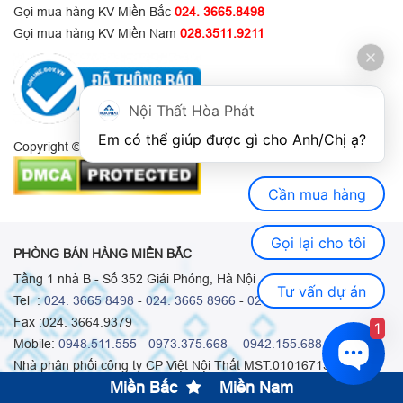
Gọi mua hàng KV Miền Bắc
024. 3665.8498
Gọi mua hàng KV Miền Nam
028.3511.9211
Nội Thất Hòa Phát
Em có thể giúp được gì cho Anh/Chị ạ? 
Copyright © 2022 Bản quyền thuộc về Nội Thất Hòa Phát.
Cần mua hàng
Gọi lại cho tôi
PHÒNG BÁN HÀNG MIỀN BẮC
Tầng 1 nhà B - Số 352 Giải Phóng, Hà Nội
Tư vấn dự án
Tel :
024. 3665 8498
-
024. 3665 8966
-
024. 3665 8993
Fax :024. 3664.9379
1
Mobile:
0948.511.555
-
0973.375.668
-
0942.155.688
Nhà phân phối công ty CP Việt Nội Thất MST:0101671313
Miền Bắc
Miền Nam
PHÒNG BÁN HÀNG MIỀN NAM