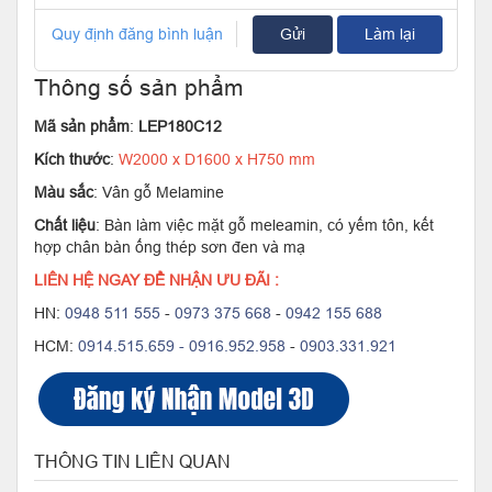
Quy định đăng bình luận
Gửi
Làm lại
Thông số sản phẩm
Mã sản phẩm
:
LEP180C12
Kích thước
:
W2000 x D1600 x H750 mm
Màu sắc
: Vân gỗ Melamine
Chất liệu
: Bàn làm việc mặt gỗ meleamin, có yếm tôn, kết
hợp chân bàn ống thép sơn đen và mạ
LIÊN HỆ NGAY ĐỂ NHẬN ƯU ĐÃI :
HN:
0948 511 555
-
0973 375 668
-
0942 155 688
HCM:
0914.515.659 -
0916.952.958
-
0903.331.921
THÔNG TIN LIÊN QUAN