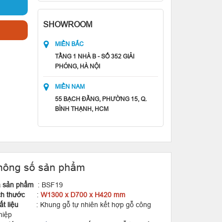
SHOWROOM
MIỀN BẮC
TẦNG 1 NHÀ B - SỐ 352 GIẢI
PHÓNG, HÀ NỘI
MIỀN NAM
55 BẠCH ĐẰNG, PHƯỜNG 15, Q.
BÌNH THẠNH, HCM
hông số sản phẩm
 sản phẩm
: BSF19
ch thước
:
W1300 x D700 x H420 mm
hất liệu
: Khung gỗ tự nhiên kết hợp gỗ công
hiệp