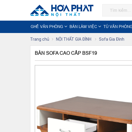
GHẾ VĂN PHÒNG
BÀN LÀM VIỆC
TỦ VĂN PHÒN
Trang chủ
NỘI THẤT GIA ĐÌNH
Sofa Gia Đình
BÀN SOFA CAO CẤP BSF19