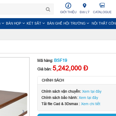
GIỚI THIỆU
ĐẠI LÝ
CATALOGUE
G
BÀN HỌP
KÉT SẮT
BÀN GHẾ HỘI TRƯỜNG
NỘI THẤT CÔ
BSF19
Mã hàng:
5,242,000 Đ
Giá bán:
CHÍNH SÁCH
Chính sách vận chuyển:
Xem tại đây
Chính sách bảo hành:
Xem tại đây
Tải file Cad & 3Dsmax :
Xem chi tiết