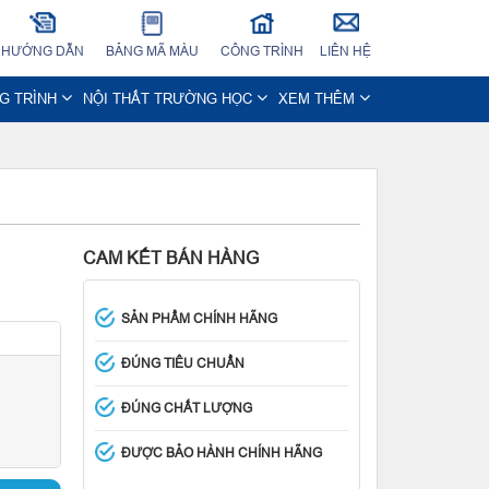
HƯỚNG DẪN
BẢNG MÃ MÀU
CÔNG TRÌNH
LIÊN HỆ
NG TRÌNH
NỘI THẤT TRƯỜNG HỌC
XEM THÊM
CAM KẾT BÁN HÀNG
SẢN PHẨM CHÍNH HÃNG
ĐÚNG TIÊU CHUẨN
ĐÚNG CHẤT LƯỢNG
ĐƯỢC BẢO HÀNH CHÍNH HÃNG