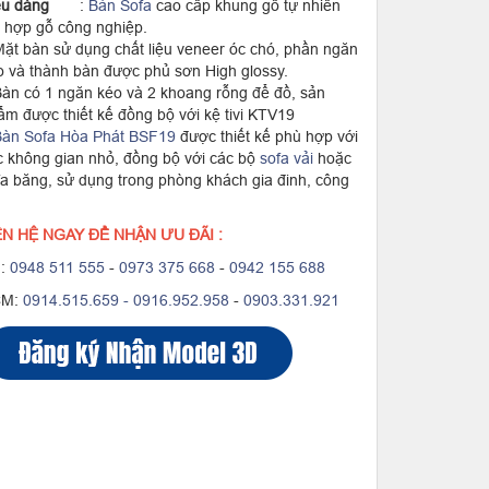
ểu dáng
:
Bàn Sofa
cao cấp khung gỗ tự nhiên
t hợp gỗ công nghiệp.
Mặt bàn sử dụng chất liệu veneer óc chó, phần ngăn
o và thành bàn được phủ sơn High glossy.
Bàn có 1 ngăn kéo và 2 khoang rỗng để đồ, sản
ẩm được thiết kế đồng bộ với kệ tivi KTV19
àn Sofa Hòa Phát BSF19
được thiết kế phù hợp với
c không gian nhỏ, đồng bộ với các bộ
sofa vải
hoặc
fa băng, sử dụng trong phòng khách gia đinh, công
ÊN HỆ NGAY ĐỂ NHẬN ƯU ĐÃI :
:
0948 511 555
-
0973 375 668
-
0942 155 688
CM:
0914.515.659 -
0916.952.958
-
0903.331.921