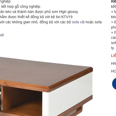
 nghiệp
Ki
 kết hợp gỗ công nghiệp.
kế
găn kéo và thành bàn được phủ sơn High glossy.
+ 
hẩm được thiết kế đồng bộ với kệ tivi KTV19
ké
với các không gian nhỏ, đồng bộ với các bộ
sofa vải
hoặc sofa
+ 
ph
+
B
hát
cá
so
ty.
LI
HN
H