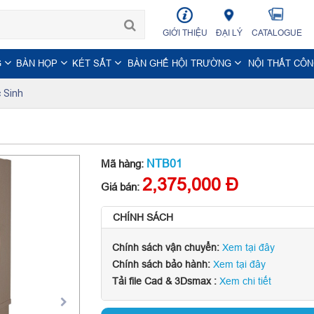
GIỚI THIỆU
ĐẠI LÝ
CATALOGUE
G
BÀN HỌP
KÉT SẮT
BÀN GHẾ HỘI TRƯỜNG
NỘI THẤT CÔ
 Sinh
NTB01
Mã hàng:
2,375,000 Đ
Giá bán:
CHÍNH SÁCH
Chính sách vận chuyển:
Xem tại đây
Chính sách bảo hành:
Xem tại đây
Tải file Cad & 3Dsmax :
Xem chi tiết