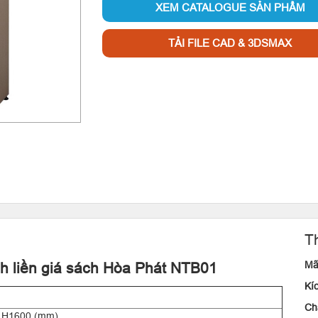
XEM CATALOGUE SẢN PHẨM
TẢI FILE CAD & 3DSMAX
T
Mã
nh liền giá sách Hòa Phát NTB01
Kí
Chấ
 H1600 (mm)