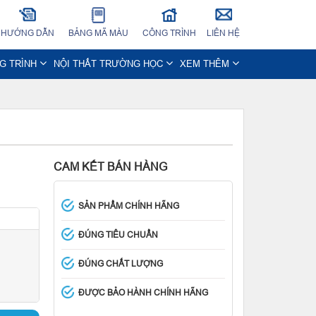
HƯỚNG DẪN
BẢNG MÃ MÀU
CÔNG TRÌNH
LIÊN HỆ
NG TRÌNH
NỘI THẤT TRƯỜNG HỌC
XEM THÊM
CAM KẾT BÁN HÀNG
SẢN PHẨM CHÍNH HÃNG
ĐÚNG TIÊU CHUẨN
ĐÚNG CHẤT LƯỢNG
ĐƯỢC BẢO HÀNH CHÍNH HÃNG