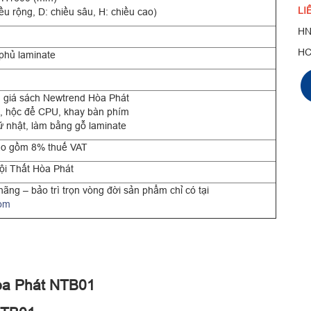
LI
u rộng, D: chiều sâu, H: chiều cao)
HN
H
phủ laminate
n giá sách Newtrend Hòa Phát
, hộc để CPU, khay bàn phím
 nhật, làm bằng gỗ laminate
ao gồm 8% thuế VAT
i Thất Hòa Phát
ãng – bảo trì trọn vòng đời sản phẩm chỉ có tại
com
Hòa Phát NTB01