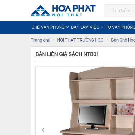
GHẾ VĂN PHÒNG
BÀN LÀM VIỆC
TỦ VĂN PHÒN
Trang chủ
NỘI THẤT TRƯỜNG HỌC
Bàn Ghế Học
BÀN LIỀN GIÁ SÁCH NTB01