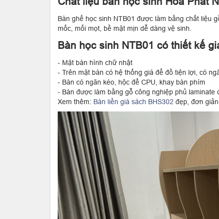
Chất liệu bàn học sinh Hòa Phát 
Bàn ghế học sinh NTB01 được làm bằng chất liệu g
mốc, mối mọt, bề mặt mịn dễ dàng vệ sinh.
Bàn học sinh NTB01 có thiết kế giá
- Mặt bàn hình chữ nhật
- Trên mặt bàn có hệ thống giá để đồ tiện lợi, có n
- Bàn có ngăn kéo, hộc để CPU, khay bàn phím
- Bàn được làm bằng gỗ công nghiệp phủ laminate c
Xem thêm:
Bàn liền giá sách BHS302
đẹp, đơn giản