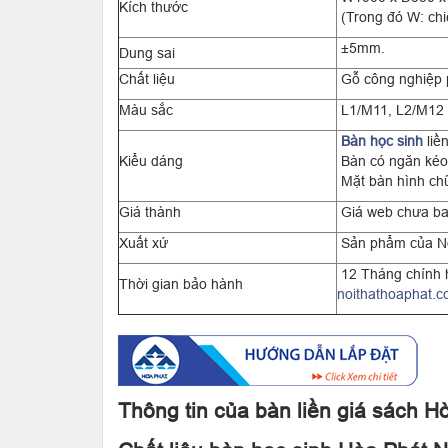
Kích thước
(Trong đó W: chiề
±5mm.
Dung sai
Chất liệu
Gỗ công nghiệp 
Màu sắc
L1/M11, L2/M12
Bàn học sinh
liề
Kiểu dáng
Bàn có ngăn kéo
Mặt bàn hình chữ
Giá thành
Giá web chưa b
Xuất xứ
Sản phẩm của Nộ
12 Tháng chính h
Thời gian bảo hành
noithathoaphat.
Thông tin của bàn liền giá sách 