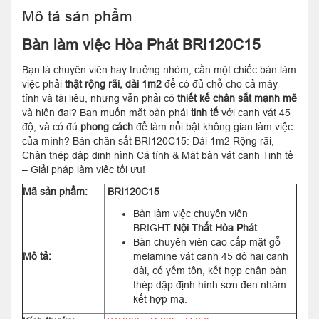
Mô tả sản phẩm
Bàn làm việc Hòa Phát BRI120C15
Bạn là chuyên viên hay trưởng nhóm, cần một chiếc bàn làm
việc phải
thật rộng rãi, dài 1m2
để có đủ chỗ cho cả máy
tính và tài liệu, nhưng vẫn phải có
thiết kế chân sắt mạnh mẽ
và hiện đại? Bạn muốn mặt bàn phải
tinh tế
với cạnh vát 45
độ, và có đủ
phong cách
để làm nổi bật không gian làm việc
của mình? Bàn chân sắt BRI120C15: Dài 1m2 Rộng rãi,
Chân thép dập định hình Cá tính & Mặt bàn vát cạnh Tinh tế
– Giải pháp làm việc tối ưu!
Mã sản phẩm:
BRI120C15
Bàn làm việc chuyên viên
BRIGHT
Nội Thất Hòa Phát
Bàn chuyên viên cao cấp mặt gỗ
Mô tả:
melamine vát cạnh 45 độ hai cạnh
dài, có yếm tôn, kết hợp chân bàn
thép dập định hình sơn đen nhám
kết hợp mạ.