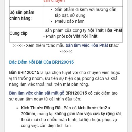
vận chuyển
Sản phẩm đi kèm với hướng dẫn
Bộ sản phẩm
lắp đặt, sử dụng.
chính hãng:
Phiếu bảo hành
Sản phẩm của công ty
Nội Thất Hòa Phát
Cung cấp
- Phân phối bởi
Việt Nội Thất
>>>>> Xem thêm "Các mẫu
bàn làm việc Hòa Phát
khác"
<<<<<
Đặc Điểm Nổi Bật Của BRI120C15
Bàn
BRI120C15
là lựa chọn tuyệt vời cho chuyên viên hoặc
vị trí trưởng nhóm, ưu tiên sự hiện đại, phong cách và khả
năng làm việc thoải mái trên mặt bàn rộng.
Bàn làm việc chân sắt mặt gỗ
BRI120C15
có các điểm tạo
sự quan tâm ngay từ cái nhìn đầu tiên:
Kích Thước Rộng Rãi:
Bàn có
kích thước 1m2
x
700mm
, mang lại
không gian làm việc cực kỳ rộng rãi
,
thoải mái cho nhiều màn hình, tài liệu hoặc phục vụ
công việc cần diện tích lớn.