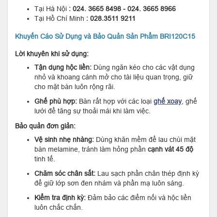
Tại Hà Nội
: 024. 3665 8498 - 024. 3665 8966
Tại Hồ Chí Minh
: 028.3511 9211
Khuyến Cáo Sử Dụng và Bảo Quản Sản Phẩm BRI120C15
Lời khuyên khi sử dụng:
Tận dụng hộc liền:
Dùng ngăn kéo cho các vật dụng
nhỏ và khoang cánh mở cho tài liệu quan trọng, giữ
cho mặt bàn luôn rộng rãi.
Ghế phù hợp:
Bàn rất hợp với các loại
ghế xoay
, ghế
lưới để tăng sự thoải mái khi làm việc.
Bảo quản đơn giản:
Vệ sinh nhẹ nhàng:
Dùng khăn mềm để lau chùi mặt
bàn melamine, tránh làm hỏng phần
cạnh vát 45 độ
tinh tế.
Chăm sóc chân sắt:
Lau sạch phần chân thép định kỳ
để giữ lớp sơn đen nhám và phần mạ luôn sáng.
Kiểm tra định kỳ:
Đảm bảo các điểm nối và hộc liền
luôn chắc chắn.