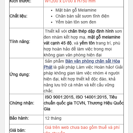
Kích thước:
W1200 x D700 x H750 mm
Mặt bàn gỗ Melamine
Chất liệu:
Chân bàn sắt sươn tĩnh điện
Yếm bàn tôn sơn đen
Thiết kế với
chân thép dập định hình
sơn
đen nhám kết hợp mạ,
mặt gỗ melamine
Tính năng:
vát cạnh 45 độ
, và
yếm tôn
trang trí, phù
hợp hoàn hảo để làm việc trong mọi
không gian văn phòng hiện đại
Sản phẩm
Bàn văn phòng chân sắt Hòa
Phát
là giải pháp Làm việc Hoàn hảo! Giải
pháp không gian làm việc nhóm 4 người
Ứng dụng:
hiện đại, kết hợp thiết kế độc đáo, khả
năng lưu trữ cá nhân và kết cấu vững
chắc.
ISO 9001:2015, ISO 14001:2015, Tiêu
Chứng nhận:
chuẩn quốc gia TCVN, Thương Hiệu Quốc
Gia
Bảo hành:
12 tháng
Giá trên web chưa bao gồm thuế và phí
Giá bán: