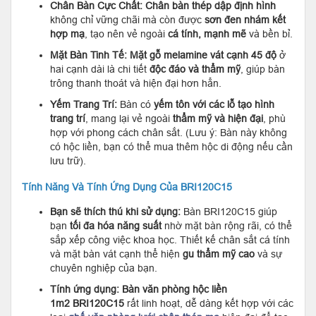
Chân Bàn Cực Chất:
Chân bàn thép dập định hình
không chỉ vững chãi mà còn được
sơn đen nhám kết
hợp mạ
, tạo nên vẻ ngoài
cá tính, mạnh mẽ
và bền bỉ.
Mặt Bàn Tinh Tế:
Mặt gỗ melamine vát cạnh 45 độ
ở
hai cạnh dài là chi tiết
độc đáo và thẩm mỹ
, giúp bàn
trông thanh thoát và hiện đại hơn hẳn.
Yếm Trang Trí:
Bàn có
yếm tôn với các lỗ tạo hình
trang trí
, mang lại vẻ ngoài
thẩm mỹ và hiện đại
, phù
hợp với phong cách chân sắt. (Lưu ý: Bàn này không
có hộc liền, bạn có thể mua thêm hộc di động nếu cần
lưu trữ).
Tính Năng Và Tính Ứng Dụng Của BRI120C15
Bạn sẽ thích thú khi sử dụng:
Bàn BRI120C15 giúp
bạn
tối đa hóa năng suất
nhờ mặt bàn rộng rãi, có thể
sắp xếp công việc khoa học. Thiết kế chân sắt cá tính
và mặt bàn vát cạnh thể hiện
gu thẩm mỹ cao
và sự
chuyên nghiệp của bạn.
Tính ứng dụng:
Bàn văn phòng hộc liền
1m2
BRI120C15
rất linh hoạt, dễ dàng kết hợp với các