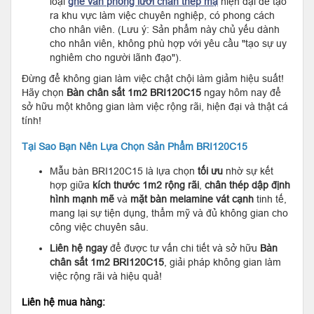
loại
ghế văn phòng lưới chân thép mạ
hiện đại để tạo
ra khu vực làm việc chuyên nghiệp, có phong cách
cho nhân viên. (Lưu ý: Sản phẩm này chủ yếu dành
cho nhân viên, không phù hợp với yêu cầu "tạo sự uy
nghiêm cho người lãnh đạo").
Đừng để không gian làm việc chật chội làm giảm hiệu suất!
Hãy chọn
Bàn chân sắt 1m2
BRI120C15
ngay hôm nay để
sở hữu một không gian làm việc rộng rãi, hiện đại và thật cá
tính!
Tại Sao Bạn Nên Lựa Chọn Sản Phẩm BRI120C15
Mẫu bàn BRI120C15 là lựa chọn
tối ưu
nhờ sự kết
hợp giữa
kích thước 1m2
rộng rãi
,
chân thép dập định
hình mạnh mẽ
và
mặt bàn melamine vát cạnh
tinh tế,
mang lại sự tiện dụng, thẩm mỹ và đủ không gian cho
công việc chuyên sâu.
Liên hệ ngay
để được tư vấn chi tiết và sở hữu
Bàn
chân sắt 1m2
BRI120C15
, giải pháp không gian làm
việc rộng rãi và hiệu quả!
Liên hệ mua hàng: