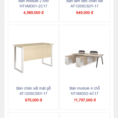
Bàn module 2 chỗ
Bàn làm việc chân sắt
NTVMD01-2C17
AT120SCS2Y-17
4,389,000 đ
649,000 đ
Bàn chân sắt mặt gỗ
Bàn module 4 chỗ
AT120SCS5Y-17
NTVMD02-4C17
675,000 đ
11,797,000 đ