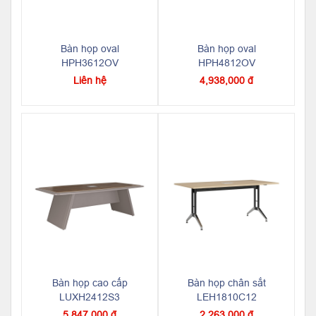
Bàn họp oval
Bàn họp oval
HPH3612OV
HPH4812OV
Liên hệ
4,938,000 đ
Bàn họp cao cấp
Bàn họp chân sắt
LUXH2412S3
LEH1810C12
5,847,000 đ
2,263,000 đ