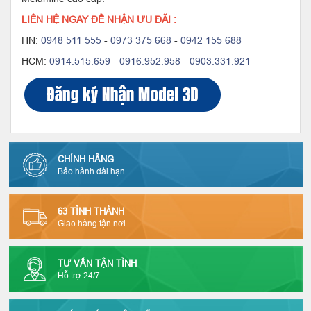
LIÊN HỆ NGAY ĐỂ NHẬN ƯU ĐÃI :
HN:
0948 511 555
-
0973 375 668
-
0942 155 688
HCM:
0914.515.659 -
0916.952.958
-
0903.331.921
CHÍNH HÃNG
Bảo hành dài hạn
63 TỈNH THÀNH
Giao hàng tận nơi
TƯ VẤN TẬN TÌNH
Hỗ trợ 24/7