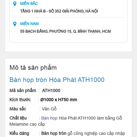
MIỀN BẮC
TẦNG 1 NHÀ B - SỐ 352 GIẢI PHÓNG, HÀ NỘI
MIỀN NAM
55 BẠCH ĐẰNG, PHƯỜNG 15, Q. BÌNH THẠNH, HCM
Mô tả sản phẩm
Bàn họp tròn Hòa Phát ATH1000
Mã sản phẩm
:
ATH1000
Kích thước
:
Ø1000 x H750 mm
Màu sắc
: Vân Gỗ
Chất liệu
:
Bàn họp
Hòa Phát ATH1000 làm bằng Gỗ
Melamine cao cấp.
Kiểu dáng
:
Bàn họp tròn
gỗ công nghiệp cao cấp nhập