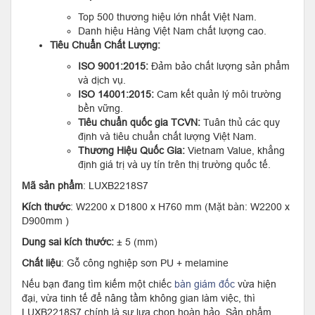
Top 500 thương hiệu lớn nhất Việt Nam.
Danh hiệu Hàng Việt Nam chất lượng cao.
Tiêu Chuẩn Chất Lượng:
ISO 9001:2015:
Đảm bảo chất lượng sản phẩm
và dịch vụ.
ISO 14001:2015:
Cam kết quản lý môi trường
bền vững.
Tiêu chuẩn quốc gia TCVN:
Tuân thủ các quy
định và tiêu chuẩn chất lượng Việt Nam.
Thương Hiệu Quốc Gia:
Vietnam Value, khẳng
định giá trị và uy tín trên thị trường quốc tế.
Mã sản phẩm
: LUXB2218S7
Kích thước
: W2200 x D1800 x H760 mm (Mặt bàn: W2200 x
D900mm )
Dung sai kích thước:
± 5 (mm)
Chất liệu
: Gỗ công nghiệp sơn PU + melamine
Nếu bạn đang tìm kiếm một chiếc
bàn giám đốc
vừa hiện
đại, vừa tinh tế để nâng tầm không gian làm việc, thì
LUXB2218S7 chính là sự lựa chọn hoàn hảo. Sản phẩm