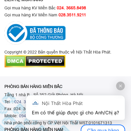
Gọi mua hàng KV Miền Bắc
024. 3665.8498
Gọi mua hàng KV Miền Nam
028.3511.9211
Copyright © 2022 Bản quyền thuộc về Nội Thất Hòa Phát.
PHÒNG BÁN HÀNG MIỀN BẮC
Tầng 1 nhà B - Số 352 Giải Phóng, Hà Nội
Tel :
024. 3665 8498
-
024. 3665 8966
-
024. 3665 8993
Nội Thất Hòa Phát
Fax :024. 3664.9379
Em có thể giúp được gì cho Anh/Chị ạ? 
Mobile:
0948.511.555
-
0973.375.668
-
0942.155.688
Nhà phân phối công ty CP Việt Nội Thất MST:0101671313
PHÒNG BÁN HÀNG MIỀN NAM
Cần mua hàng