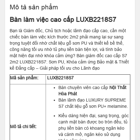
Mô tả sản phẩm
Bàn làm việc cao cấp LUXB2218S7
Bạn là Giám đốc, Chủ tịch hoặc lãnh đạo cấp cao, cần một
chiếc bàn làm việc kích thước 2m2 phải mang lại sự sang
trọng tuyệt đối nhờ chất liệu gỗ sơn PU và thiết kế bề thế,
công năng tối ưu nhờ tủ phụ liền bàn tiện lợi, và tính bảo
mật hiện đại nhờ khóa cảm ứng? Bàn giám đốc cao cấp S7
2m2 LUXB2218S7: Sơn PU, Khóa cảm ứng Bảo mật & Thiết
kế Đẳng cấp – Giải pháp tối ưu cho Lãnh đạo
Mã sản phẩm:
LUXB2218S7
Bàn chuyên viên cao cấp
Nội Thất
Hòa Phát
Bàn lãnh đạo LUXURY SUPREME
S7 chất liệu gỗ sơn PU+ melamine.
Kiểu dáng hiện đại, sang trọng, góc
cạnh mặt bàn được bo tròn đều, tủ
Mô tả chi tiết:
phụ liền bàn có khoang ngăn kéo
và cánh mở, ngăn kéo sử dụng