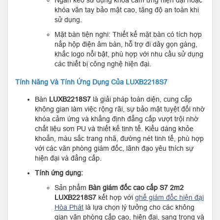
Ngăn kéo sử dụng khóa cảm ứng hiện đại hoặc
khóa vân tay bảo mật cao, tăng độ an toàn khi
sử dụng.
Mặt bàn tiện nghi: Thiết kế mặt bàn có tích hợp
nắp hộp điện âm bàn, hỗ trợ đi dây gọn gàng,
khắc logo nổi bật, phù hợp với nhu cầu sử dụng
các thiết bị công nghệ hiện đại.
Tính Năng Và Tính Ứng Dụng Của LUXB2218S7
Bàn
LUXB2218S7
là giải pháp toàn diện, cung cấp
không gian làm việc rộng rãi, sự bảo mật tuyệt đối nhờ
khóa cảm ứng và khẳng định đẳng cấp vượt trội nhờ
chất liệu sơn PU và thiết kế tinh tế. Kiểu dáng khỏe
khoắn, màu sắc trang nhã, đường nét tinh tế, phù hợp
với các văn phòng giám đốc, lãnh đạo yêu thích sự
hiện đại và đẳng cấp.
Tính ứng dụng:
Sản phẩm
Bàn giám đốc cao cấp S7 2m2
LUXB2218S7
kết hợp với
ghế giám đốc hiện đại
Hòa Phát
là lựa chọn lý tưởng cho các không
gian văn phòng cấp cao, hiện đại, sang trọng và