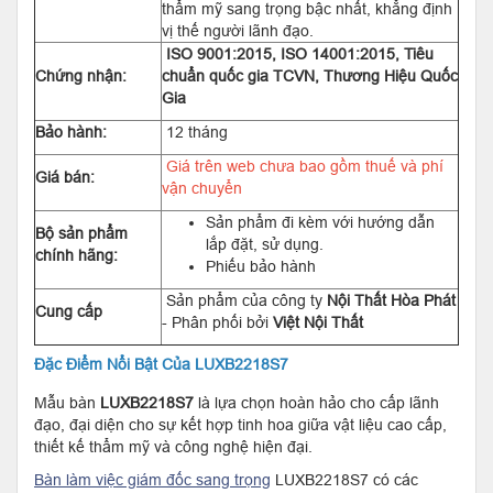
thẩm mỹ sang trọng bậc nhất, khẳng định
vị thế người lãnh đạo.
ISO 9001:2015, ISO 14001:2015, Tiêu
Chứng nhận:
chuẩn quốc gia TCVN, Thương Hiệu Quốc
Gia
Bảo hành:
12 tháng
Giá trên web chưa bao gồm thuế và phí
Giá bán:
vận chuyển
Sản phẩm đi kèm với hướng dẫn
Bộ sản phẩm
lắp đặt, sử dụng.
chính hãng:
Phiếu bảo hành
Sản phẩm của công ty
Nội Thất Hòa Phát
Cung cấp
- Phân phối bởi
Việt Nội Thất
Đặc Điểm Nổi Bật Của LUXB2218S7
Mẫu bàn
LUXB2218S7
là lựa chọn hoàn hảo cho cấp lãnh
đạo, đại diện cho sự kết hợp tinh hoa giữa vật liệu cao cấp,
thiết kế thẩm mỹ và công nghệ hiện đại.
Bàn làm việc giám đốc sang trọng
LUXB2218S7 có các