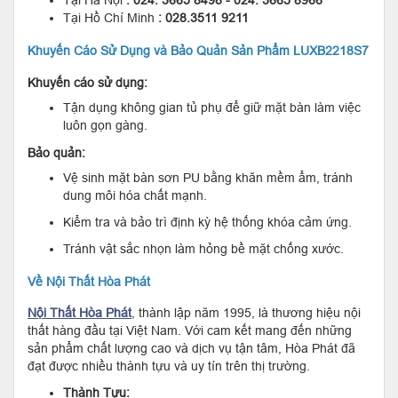
Tại Hà Nội
: 024. 3665 8498 - 024. 3665 8966
Tại Hồ Chí Minh
: 028.3511 9211
Khuyến Cáo Sử Dụng và Bảo Quản Sản Phẩm LUXB2218S7
Khuyến cáo sử dụng:
Tận dụng không gian tủ phụ để giữ mặt bàn làm việc
luôn gọn gàng.
Bảo quản:
Vệ sinh mặt bàn sơn PU bằng khăn mềm ẩm, tránh
dung môi hóa chất mạnh.
Kiểm tra và bảo trì định kỳ hệ thống khóa cảm ứng.
Tránh vật sắc nhọn làm hỏng bề mặt chống xước.
Về Nội Thất Hòa Phát
Nội Thất Hòa Phát
, thành lập năm 1995, là thương hiệu nội
thất hàng đầu tại Việt Nam. Với cam kết mang đến những
sản phẩm chất lượng cao và dịch vụ tận tâm, Hòa Phát đã
đạt được nhiều thành tựu và uy tín trên thị trường.
Thành Tựu: