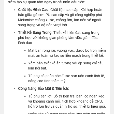
điểm tạo sự quan tâm ngay từ cái nhìn đầu tiên:
Chất liệu Đỉnh Cao:
Chất liệu cao cấp: Kết hợp hoàn
hảo giữa gỗ sơn PU cao cấp và gỗ công nghiệp phủ
Melamine chống xước, chống ẩm, tạo nên vẻ ngoài
sang trọng và độ bền vượt trội.
Thiết Kế Sang Trọng:
Thiết kế hiện đại, sang trọng,
phù hợp với không gian phòng làm việc giám đốc,
lãnh đạo.
Mặt bàn rộng rãi, vuông vức, được bo tròn mềm
mại, an toàn và tạo sự liền mạch trong thiết kế.
Yếm bàn thiết kế ấn tượng với ốp song chỉ cầu
lõm nổi bật.
Tủ phụ có phần nóc được sơn uốn cạnh tinh tế,
nâng cao tính thẩm mỹ.
Công Năng Bảo Mật & Tiện Ích:
Tủ phụ tiện lợi: Bố trí bên trái bàn, có ngăn kéo
và khoang cánh mở, tích hợp khoang để CPU,
hỗ trợ lưu trữ và quản lý hồ sơ, thiết bị hiệu quả.