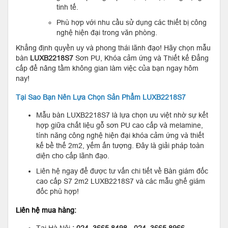
tinh tế.
Phù hợp với nhu cầu sử dụng các thiết bị công
nghệ hiện đại trong văn phòng.
Khẳng định quyền uy và phong thái lãnh đạo! Hãy chọn mẫu
bàn
LUXB2218S7
Sơn PU, Khóa cảm ứng và Thiết kế Đẳng
cấp để nâng tầm không gian làm việc của bạn ngay hôm
nay!
Tại Sao Bạn Nên Lựa Chọn Sản Phẩm LUXB2218S7
Mẫu bàn LUXB2218S7 là lựa chọn ưu việt nhờ sự kết
hợp giữa chất liệu gỗ sơn PU cao cấp và melamine,
tính năng công nghệ hiện đại khóa cảm ứng và thiết
kế bề thế 2m2, yếm ấn tượng. Đây là giải pháp toàn
diện cho cấp lãnh đạo.
Liên hệ ngay để được tư vấn chi tiết về Bàn giám đốc
cao cấp S7 2m2 LUXB2218S7 và các mẫu ghế giám
đốc phù hợp!
Liên hệ mua hàng: