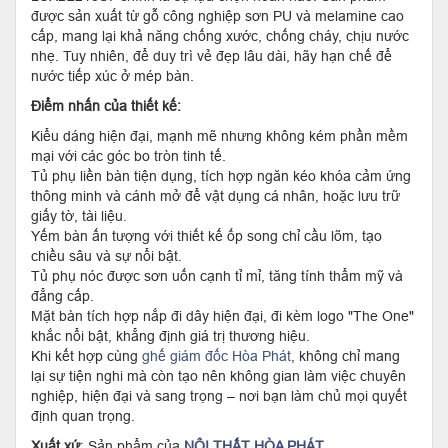
được sản xuất từ gỗ công nghiệp sơn PU và melamine cao
cấp, mang lại khả năng chống xước, chống cháy, chịu nước
nhẹ. Tuy nhiên, để duy trì vẻ đẹp lâu dài, hãy hạn chế để
nước tiếp xúc ở mép bàn.
Điểm nhấn của thiết kế:
Kiểu dáng hiện đại, mạnh mẽ nhưng không kém phần mềm
mại với các góc bo tròn tinh tế.
Tủ phụ liền bàn tiện dụng, tích hợp ngăn kéo khóa cảm ứng
thông minh và cánh mở để vật dụng cá nhân, hoặc lưu trữ
giấy tờ, tài liệu.
Yếm bàn ấn tượng với thiết kế ốp song chỉ cầu lõm, tạo
chiều sâu và sự nổi bật.
Tủ phụ nóc được sơn uốn cạnh tỉ mỉ, tăng tính thẩm mỹ và
đẳng cấp.
Mặt bàn tích hợp nắp đi dây hiện đại, đi kèm logo "The One"
khắc nổi bật, khẳng định giá trị thương hiệu.
Khi kết hợp cùng
ghế giám đốc Hòa Phát
, không chỉ mang
lại sự tiện nghi mà còn tạo nên không gian làm việc chuyên
nghiệp, hiện đại và sang trọng – nơi bạn làm chủ mọi quyết
định quan trọng.
Xuất xứ
: Sản phẩm của
NỘI THẤT HÒA PHÁT