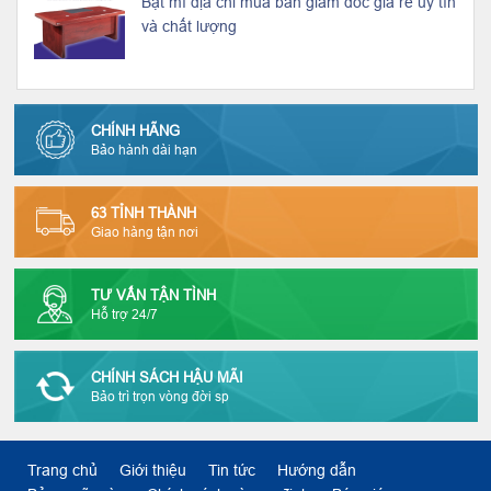
Bật mí địa chỉ mua bàn giám đốc giá rẻ uy tín
và chất lượng
CHÍNH HÃNG
Bảo hành dài hạn
63 TỈNH THÀNH
Giao hàng tận nơi
TƯ VẤN TẬN TÌNH
Hỗ trợ 24/7
CHÍNH SÁCH HẬU MÃI
Bảo trì trọn vòng đời sp
Trang chủ
Giới thiệu
Tin tức
Hướng dẫn