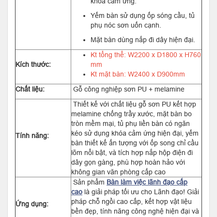
khóa cảm ứng.
Yếm bàn sử dụng ốp sóng cầu, tủ
phụ nóc sơn uốn cạnh.
Mặt bàn dùng nắp đi dây hiện đại.
Kt tổng thể: W2200 x D1800 x H760
Kích thước:
mm
Kt mặt bàn: W2400 x D900mm
Chất liệu:
Gỗ công nghiệp sơn PU + melamine
Thiết kế với chất liệu gỗ sơn PU kết hợp
melamine chống trầy xước, mặt bàn bo
tròn mềm mại, tủ phụ liền bàn có ngăn
kéo sử dụng khóa cảm ứng hiện đại, yếm
Tính năng:
bàn thiết kế ấn tượng với ốp song chỉ cầu
lõm nổi bật, và tích hợp nắp hộp điện đi
dây gọn gàng, phù hợp hoàn hảo với
không gian văn phòng cấp cao
Sản phẩm
Bàn làm việc lãnh đạo cấp
cao
là giải pháp tối ưu cho Lãnh đạo! Giải
pháp chỗ ngồi cao cấp, kết hợp vật liệu
Ứng dụng:
bền đẹp, tính năng công nghệ hiện đại và