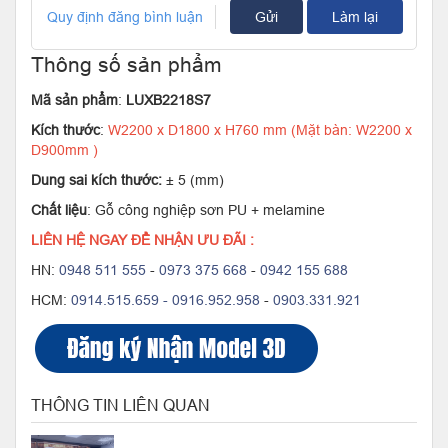
Quy định đăng bình luận
Gửi
Làm lại
Thông số sản phẩm
Mã sản phẩm
:
LUXB2218S7
Kích thước
:
W2200 x D1800 x H760 mm (Mặt bàn: W2200 x
D900mm )
Dung sai kích thước:
± 5 (mm)
Chất liệu
: Gỗ công nghiệp sơn PU + melamine
LIÊN HỆ NGAY ĐỂ NHẬN ƯU ĐÃI :
HN:
0948 511 555
-
0973 375 668
-
0942 155 688
HCM:
0914.515.659 -
0916.952.958
-
0903.331.921
THÔNG TIN LIÊN QUAN