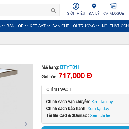
GIỚI THIỆU
ĐẠI LÝ
CATALOGUE
G
BÀN HỌP
KÉT SẮT
BÀN GHẾ HỘI TRƯỜNG
NỘI THẤT CÔ
BTYT01I
Mã hàng:
717,000 Đ
Giá bán:
CHÍNH SÁCH
Chính sách vận chuyển:
Xem tại đây
Chính sách bảo hành:
Xem tại đây
Tải file Cad & 3Dsmax :
Xem chi tiết