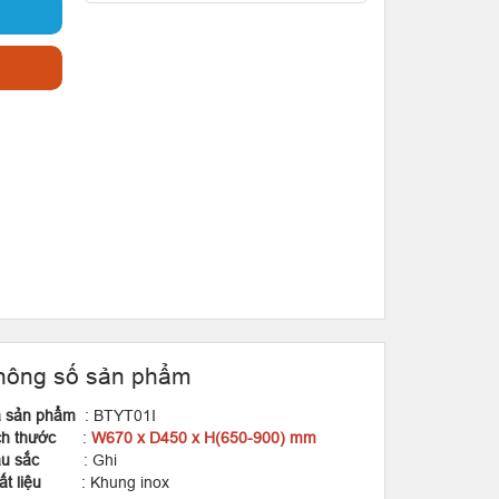
hông số sản phẩm
 sản phẩm
: BTYT01I
ch thước
:
W670 x D450 x H(650-900) mm
àu sắc
: Ghi
hất liệu
: Khung inox