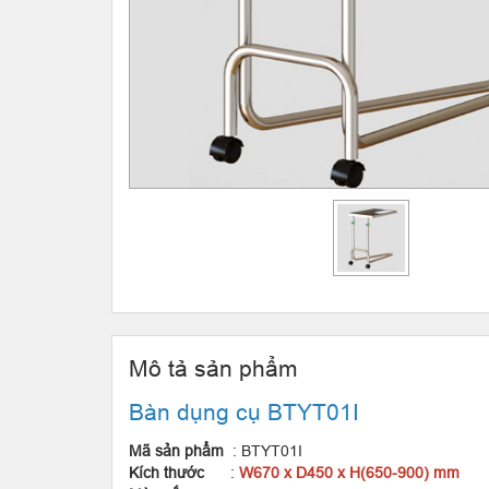
Mô tả sản phẩm
Bàn dụng cụ BTYT01I
Mã sản phẩm
: BTYT01I
Kích thước
:
W670 x D450 x H(650-900) mm