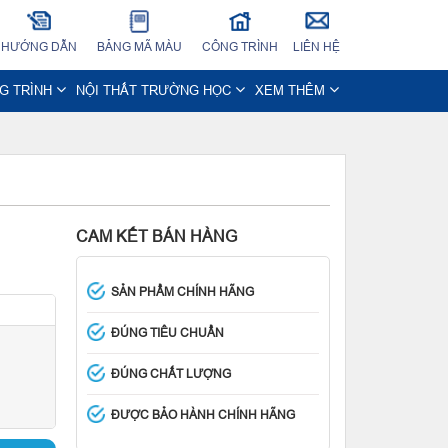
HƯỚNG DẪN
BẢNG MÃ MÀU
CÔNG TRÌNH
LIÊN HỆ
NG TRÌNH
NỘI THẤT TRƯỜNG HỌC
XEM THÊM
CAM KẾT BÁN HÀNG
SẢN PHẨM CHÍNH HÃNG
ĐÚNG TIÊU CHUẨN
ĐÚNG CHẤT LƯỢNG
ĐƯỢC BẢO HÀNH CHÍNH HÃNG