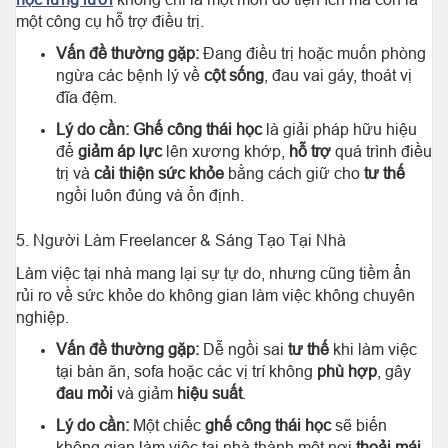
một công cụ hỗ trợ điều trị.
Vấn đề thường gặp:
Đang điều trị hoặc muốn phòng
ngừa các bệnh lý về
cột sống
, đau vai gáy, thoát vị
đĩa đệm.
Lý do cần:
Ghế công thái học
là giải pháp hữu hiệu
để
giảm áp lực
lên xương khớp,
hỗ trợ
quá trình điều
trị và
cải thiện sức khỏe
bằng cách giữ cho
tư thế
ngồi luôn đúng và ổn định.
5. Người Làm Freelancer & Sáng Tạo Tại Nhà
Làm việc tại nhà mang lại sự tự do, nhưng cũng tiềm ẩn
rủi ro về sức khỏe do không gian làm việc không chuyên
nghiệp.
Vấn đề thường gặp:
Dễ ngồi sai
tư thế
khi làm việc
tại bàn ăn, sofa hoặc các vị trí không
phù hợp
, gây
đau mỏi
và giảm
hiệu suất
.
Lý do cần:
Một chiếc
ghế công thái học
sẽ biến
không gian làm việc tại nhà thành một nơi
thoải mái