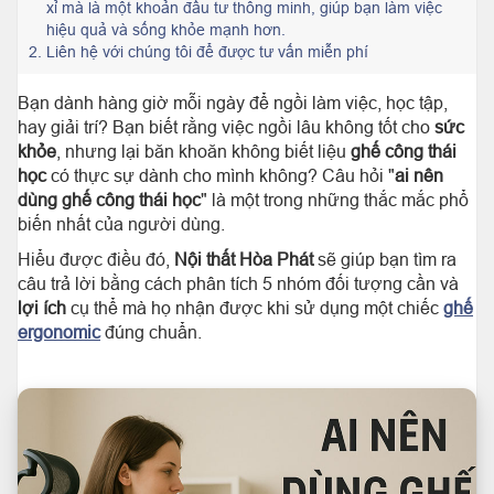
xỉ mà là một khoản đầu tư thông minh, giúp bạn làm việc
hiệu quả và sống khỏe mạnh hơn.
2.
Liên hệ với chúng tôi để được tư vấn miễn phí
Bạn dành hàng giờ mỗi ngày để ngồi làm việc, học tập,
hay giải trí? Bạn biết rằng việc ngồi lâu không tốt cho
sức
khỏe
, nhưng lại băn khoăn không biết liệu
ghế công thái
học
có thực sự dành cho mình không? Câu hỏi "
ai nên
dùng ghế công thái học
" là một trong những thắc mắc phổ
biến nhất của người dùng.
Hiểu được điều đó,
Nội thất Hòa Phát
sẽ giúp bạn tìm ra
câu trả lời bằng cách phân tích 5 nhóm đối tượng cần và
lợi ích
cụ thể mà họ nhận được khi sử dụng một chiếc
ghế
ergonomic
đúng chuẩn.