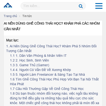
Trang chủ
Tin tức
AI NÊN DÙNG GHẾ CÔNG THÁI HỌC? KHÁM PHÁ CÁC NHÓM
CẦN NHẤT
Mục lục:
1.
Ai Nên Dùng Ghế Công Thái Học? Khám Phá 5 Nhóm Đối
Tượng Cần Nhất
1.1 1. Dân Văn Phòng & Nhân Viên IT
1.2 2. Học Sinh, Sinh Viên
1.3 3. Game Thủ (Gamer)
1.4 4. Người Có Vấn Đề Về Xương Khớp
1.5 5. Người Làm Freelancer & Sáng Tạo Tại Nhà
1.6 Tìm Ghế Công Thái Học Phù Hợp Với Bạn Tại Nội Thất
Hòa Phát
1.7 Câu Hỏi Thường Gặp Về Ghế Công Thái Học
1.8 Dù bạn thuộc nhóm đối tượng nào, việc ngồi lâu không
đúng tư thế đều gây ra những hậu quả tiêu cực cho sức
khỏe. Một chiếc ghế công thái học không phải là món đồ xa