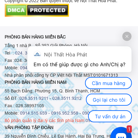
Copyright © 2022 Bản quyền thuộc về Nội Thất Hòa Phát.
PHÒNG BÁN HÀNG MIỀN BẮC
Tầng 1 nhà B - Số 352 Giải Phóng, Hà Nội
Tel :
024. 3665 8498
-
024. 3665 8966
-
024. 3665 8993
Nội Thất Hòa Phát
Fax :024. 3664.9379
Em có thể giúp được gì cho Anh/Chị ạ? 
Mobile:
0948.511.555
-
0973.375.668
-
0942.155.688
Nhà phân phối công ty CP Việt Nội Thất MST:0101671313
PHÒNG BÁN HÀNG MIỀN NAM
Cần mua hàng
55 Bạch Đằng, Phường 15, Q. Bình Thạnh, HCM
Số ĐT :
028.3511 9211
-
028.3511.9212
Gọi lại cho tôi
Fax : 028.38997105
Mobile:
0914.515.659 -
0916.952.958
-
0903.331.921
Tư vấn dự án
Bộ phận quản lý đại lý các tỉnh phía Nam:
0903.331.921
VĂN PHÒNG TẬP ĐOÀN
1
39 Nguyễn Đình Chiểu, Lê Đại Hành, Hai Bà Trưng, HN