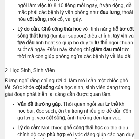
ngồi làm việc từ 8-10 tiếng mỗi ngày, ít vận động, dễ
mắc phải các bệnh lý văn phòng như
đau lưng
, thoái
hóa
cột sống
, mỏi cổ, vai gáy.
Lý do cần:
Ghế công thái học
với tính năng
hỗ trợ cột
sống thắt lưng
(lumbar support) điều chỉnh,
tay vịn
và
tựa đầu
linh hoạt sẽ giúp họ duy trì
tư thế
ngồi chuẩn
suốt cả ngày. Điều này không chỉ
giảm đau mỏi
tức
thời mà còn giúp phòng ngừa các bệnh lý về lâu dài.
2. Học Sinh, Sinh Viên
Đừng nghĩ rằng chỉ người đi làm mới cần một chiếc ghế
tốt. Sức khỏe
cột sống
của học sinh, sinh viên đang trong
giai đoạn phát triển lại càng cần được quan tâm.
Vấn đề thường gặp:
Thói quen ngồi sai
tư thế
khi
học bài, đọc sách, ôn thi trong nhiều giờ dễ dẫn đến
gù lưng, vẹo
cột sống
, ảnh hưởng đến tầm vóc.
Lý do cần:
Một chiếc
ghế công thái học
có thể điều
chỉnh độ cao
phù hợp
với vóc dáng giúp các bạn duy