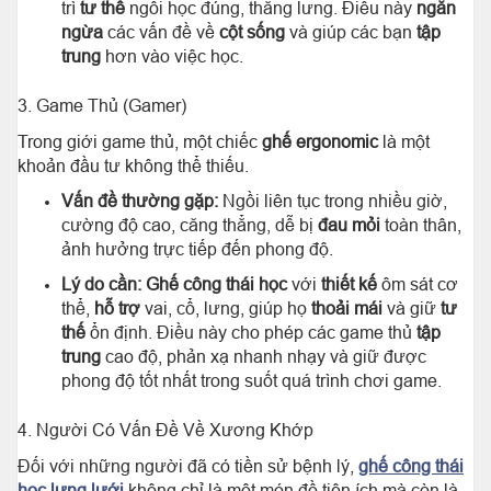
trì
tư thế
ngồi học đúng, thẳng lưng. Điều này
ngăn
ngừa
các vấn đề về
cột sống
và giúp các bạn
tập
trung
hơn vào việc học.
3. Game Thủ (Gamer)
Trong giới game thủ, một chiếc
ghế ergonomic
là một
khoản đầu tư không thể thiếu.
Vấn đề thường gặp:
Ngồi liên tục trong nhiều giờ,
cường độ cao, căng thẳng, dễ bị
đau mỏi
toàn thân,
ảnh hưởng trực tiếp đến phong độ.
Lý do cần:
Ghế công thái học
với
thiết kế
ôm sát cơ
thể,
hỗ trợ
vai, cổ, lưng, giúp họ
thoải mái
và giữ
tư
thế
ổn định. Điều này cho phép các game thủ
tập
trung
cao độ, phản xạ nhanh nhạy và giữ được
phong độ tốt nhất trong suốt quá trình chơi game.
4. Người Có Vấn Đề Về Xương Khớp
Đối với những người đã có tiền sử bệnh lý,
ghế công thái
học lưng lưới
không chỉ là một món đồ tiện ích mà còn là