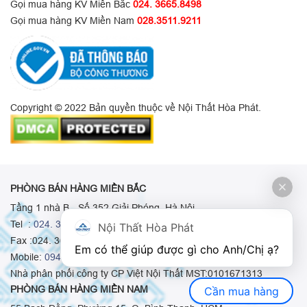
Gọi mua hàng KV Miền Bắc
024. 3665.8498
Gọi mua hàng KV Miền Nam
028.3511.9211
Copyright © 2022 Bản quyền thuộc về Nội Thất Hòa Phát.
PHÒNG BÁN HÀNG MIỀN BẮC
Tầng 1 nhà B - Số 352 Giải Phóng, Hà Nội
Tel :
024. 3665 8498
-
024. 3665 8966
-
024. 3665 8993
Nội Thất Hòa Phát
Fax :024. 3664.9379
Em có thể giúp được gì cho Anh/Chị ạ? 
Mobile:
0948.511.555
-
0973.375.668
-
0942.155.688
Nhà phân phối công ty CP Việt Nội Thất MST:0101671313
PHÒNG BÁN HÀNG MIỀN NAM
Cần mua hàng