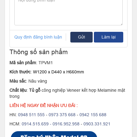
Quy định đăng bình luận
Gửi
Làm lại
Thông số sản phẩm
Mã sản phẩm
: TPVM1
Kích thước
:
W1200 x D440 x H660mm
Màu sắc
: Nâu vàng
Chất liệu
:
Tủ gỗ
công nghiệp Veneer kết hợp Melamine mặt
trong
LIÊN HỆ NGAY ĐỂ NHẬN ƯU ĐÃI :
HN:
0948 511 555
-
0973 375 668
-
0942 155 688
HCM:
0914.515.659 -
0916.952.958
-
0903.331.921