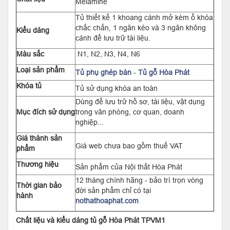
Melamine
Tủ thiết kế 1 khoang cánh mở kèm ổ khóa
chắc chắn, 1 ngăn kéo và 3 ngăn không
Kiểu dáng
cánh để lưu trữ tài liệu.
Màu sắc
N1, N2, N3, N4, N6
Loại sản phẩm
Tủ phụ ghép bàn
-
Tủ gỗ Hòa Phát
Khóa tủ
Tủ sử dụng khóa an toàn
Dùng để lưu trữ hồ sơ, tài liệu, vật dụng
Mục đích sử dụng
trong văn phòng, cơ quan, doanh
nghiệp...
Giá thành sản
Giá web chưa bao gồm thuế VAT
phẩm
Thương hiệu
Sản phẩm của Nội thất Hòa Phát
12 tháng chính hãng - bảo trì trọn vòng
Thời gian bảo
đời sản phẩm chỉ có tại
hành
nothathoaphat.com
Chất liệu và kiểu dáng tủ gỗ Hòa Phát TPVM1