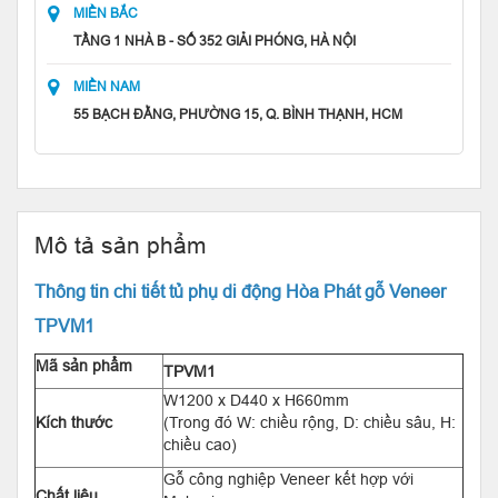
MIỀN BẮC
TẦNG 1 NHÀ B - SỐ 352 GIẢI PHÓNG, HÀ NỘI
MIỀN NAM
55 BẠCH ĐẰNG, PHƯỜNG 15, Q. BÌNH THẠNH, HCM
Mô tả sản phẩm
Thông tin chi tiết tủ phụ di động Hòa Phát gỗ Veneer
TPVM1
Mã sản phẩm
TPVM1
W1200 x D440 x H660mm
Kích thước
(Trong đó W: chiều rộng, D: chiều sâu, H:
chiều cao)
Gỗ công nghiệp Veneer kết hợp với
Chất liệu