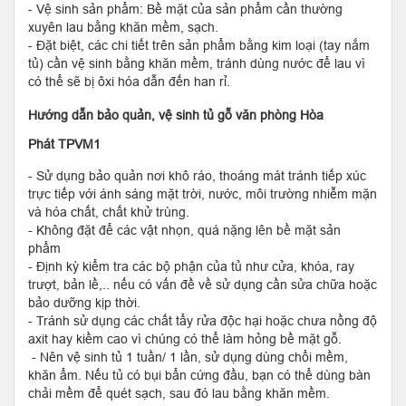
- Vệ sinh sản phẩm: Bề mặt của sản phẩm cần thường
xuyên lau bằng khăn mềm, sạch.
- Đặt biệt, các chi tiết trên sản phẩm bằng kim loại (tay nắm
tủ) cần vệ sinh bằng khăn mềm, tránh dùng nước để lau vì
có thể sẽ bị ôxi hóa dẫn đến han rỉ.
Hướng dẫn bảo quản, vệ sinh tủ gỗ văn phòng Hòa
Phát TPVM1
- Sử dụng bảo quản nơi khô ráo, thoáng mát tránh tiếp xúc
trực tiếp với ánh sáng mặt trời, nước, môi trường nhiễm mặn
và hóa chất, chất khử trùng.
- Không đặt để các vật nhọn, quá nặng lên bề mặt sản
phẩm
- Định kỳ kiểm tra các bộ phận của tủ như cửa, khóa, ray
trượt, bản lề,.. nếu có vấn đề về sử dụng cần sửa chữa hoặc
bảo dưỡng kịp thời.
- Tránh sử dụng các chất tẩy rửa độc hại hoặc chưa nồng độ
axit hay kiềm cao vì chúng có thể làm hỏng bề mặt gỗ.
- Nên vệ sinh tủ 1 tuần/ 1 lần, sử dụng dùng chổi mềm,
khăn ẩm. Nếu tủ có bụi bẩn cứng đầu, bạn có thể dùng bàn
chải mềm để quét sạch, sau đó lau bằng khăn mềm.