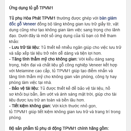
Ứng dụng tủ gỗ
TPVM1
Tủ phụ Hòa Phát TPVM1
thường được ghép với
bàn giám
đốc gỗ Veneer
đồng bộ tăng không gian lưu trữ giấy tờ, vật
dụng cũng như tạo không gian làm việc sang trọng cho lãnh
đạo. Dưới đây là một số ứng dụng của tủ bạn có thể tham
khảo:
- Lưu trữ tài liệu:
Tủ thiết kế nhiều ngăn giúp cho việc lưu trữ
và sắp xếp tài liệu trở nên dễ dàng và tiện lợi hơn.
- Tăng tính thẩm mỹ cho không gian:
Với kiểu dáng sang
trọng, hiện đại và chất liệu gỗ công nghiệp Veneer kết hợp
với Melamine cao cấp, tủ TPVM1 giúp tạo điểm nhấn và
tăng tính thẩm mỹ cho không gian văn phòng, công ty hay
phòng làm việc tại nhà.
- Bảo vệ tài liệu:
Tủ được thiết kế để bảo vệ tài liệu, hồ
sơ khỏi bụi bẩn, ẩm ướt và ánh sáng mặt trời, giúp cho tài
liệu được lưu trữ an toàn và bền lâu hơn.
- Tiết kiệm không gian:
Với kích thước nhỏ gọn,
tủ TPVM1 giúp tiết kiệm không gian lưu trữ và trang trí trong
phòng.
Bộ sản phẩm tủ phụ di động TPVM1 chính hãng gồm: