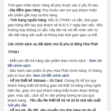
Thời gian nhận được hàng sẽ phụ thuộc vào 2 yếu tố sau:
- Địa điểm giao hàng:
Phụ thuộc vào nơi quý khách nhận
sản phẩm gần hay xa kho hàng
- Tình trạng nguồn hàng:
Nếu tủ TPVM1 có sẵn, thời gian
giao hàng đến tay quý khách sẽ là từ 3-7 ngày làm việc. Nếu
trường hợp không có sẵn, hãy liên hệ với để nhân viên tư
vấn đặt hàng sản xuất và thông báo thời gian giao cụ thể.
Các chính sách ưu đãi dành cho tủ phụ di động Hòa Phát
TPVM1
- Miễn phí đổi trả hàng sản phẩm theo chính sách :
Xem chi
tiết chính sách
- Bảo hành sản phẩm tủ phụ Hòa Phát chính hãng 12 tháng,
bảo trì trọn đời:
Xem chi tiết chính sách
-
Hỗ trợ thiết kế 3dmaxs – 2d Card:
Chúng tôi hỗ trợ quý
khách hàng thiết kế không gian nội thất 3d bằng công nghệ
hiện đại, giúp cho quý khách hàng thấy trước được không
gian, màu sắc, cách bố trí văn phòng tương lai của quý
khách hàng…
Yêu cầu file thiết kế 3d và 2d từ nhà sản xuất :
Gửi yêu cầu
-
Hỗ trợ giá, lắp đặt, vận chuyển cho đơn hàng dự án số