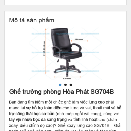
Mô tả sản phẩm
Ghế trưởng phòng Hòa Phát SG704B
Bạn đang tìm kiếm một chiếc ghế làm việc
lưng cao
phải
mang lại
sự hỗ trợ toàn diện
cho lưng và vai,
thoải mái
và
hỗ
trợ công thái học cơ bản
(nhờ mép ngồi vát cong), cùng với
tay vịn nhựa bọc da sang trọng
và
tính linh hoạt
cao (chân
xoay, điều chỉnh độ cao)? Ghế xoay lưng cao SG704B – Giải