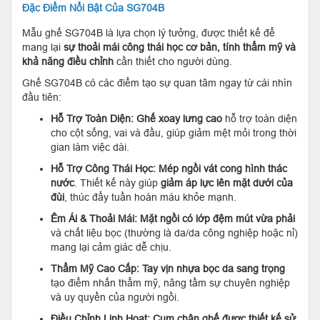
Đặc Điểm Nổi Bật Của SG704B
Mẫu ghế SG704B là lựa chọn lý tưởng, được thiết kế để
mang lại
sự thoải mái công thái học cơ bản, tính thẩm mỹ và
khả năng điều chỉnh
cần thiết cho người dùng.
Ghế SG704B có các điểm tạo sự quan tâm ngay từ cái nhìn
đầu tiên:
Hỗ Trợ Toàn Diện:
Ghế xoay lưng cao
hỗ trợ toàn diện
cho cột sống, vai và đầu, giúp giảm mệt mỏi trong thời
gian làm việc dài.
Hỗ Trợ Công Thái Học:
Mép ngồi vát cong hình thác
nước
. Thiết kế này giúp
giảm áp lực lên mặt dưới của
đùi
, thúc đẩy tuần hoàn máu khỏe mạnh.
Êm Ái & Thoải Mái:
Mặt ngồi có lớp đệm mút vừa phải
và chất liệu bọc (thường là da/da công nghiệp hoặc nỉ)
mang lại cảm giác dễ chịu.
Thẩm Mỹ Cao Cấp:
Tay vịn nhựa bọc da sang trọng
tạo điểm nhấn thẩm mỹ, nâng tầm sự chuyên nghiệp
và uy quyền của người ngồi.
Điều Chỉnh Linh Hoạt:
Cụm chân ghế được thiết kế sử