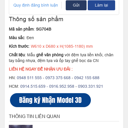
Quy định đăng bình luận
Gửi
Làm lại
Thông số sản phẩm
Mã sản phẩm
:
SG704B
Màu sắc
: Đen
Kích thước
:
W610 x D680 x H(1085-1180) mm
Chất liệu
: Mẫu
ghế văn phòng
với đệm tựa liền khối, chân
tay bằng nhựa, đệm tựa và ốp tay ghế bọc da CN
LIÊN HỆ NGAY ĐỂ NHẬN ƯU ĐÃI :
HN:
0948 511 555
-
0973 375 668
-
0942 155 688
HCM:
0914.515.659 -
0916.952.958
-
0903.331.921
THÔNG TIN LIÊN QUAN