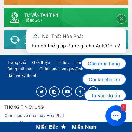
TƯ VẤN TẬN TÌNH
Hỗ trợ 24/7
Nội Thất Hòa Phát
CHÍNH SÁCH HẬU MÃI
Bảo trì trọn vòng đời sp
Em có thể giúp được gì cho Anh/Chị ạ? 
Trang chủ
Giới thiệu
Tin tức
Hướng dẫn
Cần mua hàng
Bảng mã màu
Chính sách và quy định
Báo giá
Bản vẽ kỹ thuật
Gọi lại cho tôi
Tư vấn dự án
1
THÔNG TIN CHUNG
Giới thiệu về nhà máy Hòa Phát
Liên Hệ Mua Hàng
Miền Bắc
Miền Nam
Nhận diện thương hiệu Hòa Phát