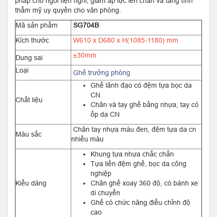
pháp chỗ ngồi tiện nghi, giảm áp lực lên chân và tăng tính
thẩm mỹ uy quyền cho văn phòng.
Mã sản phẩm
SG704B
Kích thước
W610 x D680 x H(1085-1180) mm
±30mm
Dung sai
Loại
Ghế trưởng phòng
Ghế lãnh đạo có đệm tựa bọc da
CN
Chất liệu
Chân và tay ghế bằng nhựa, tay có
ốp da CN
Chân tay nhựa màu đen, đệm tựa da cn
Màu sắc
nhiều màu
Khung tựa nhựa chắc chắn
Tựa liền đệm ghế, bọc da công
nghiệp
Kiểu dáng
Chân ghế xoay 360 độ, có bánh xe
di chuyển
Ghế có chức năng điều chỉnh độ
cao