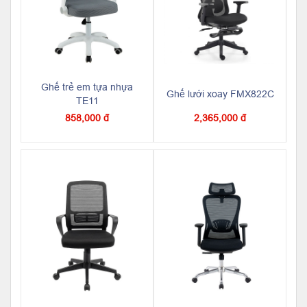
Ghế trẻ em tựa nhựa
Ghế lưới xoay FMX822C
TE11
858,000 đ
2,365,000 đ