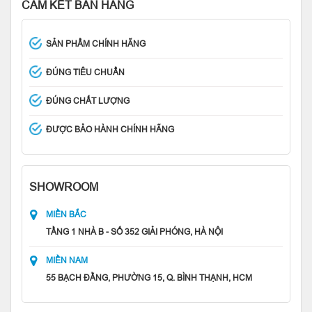
CAM KẾT BÁN HÀNG
SẢN PHẨM CHÍNH HÃNG
ĐÚNG TIÊU CHUẨN
ĐÚNG CHẤT LƯỢNG
ĐƯỢC BẢO HÀNH CHÍNH HÃNG
SHOWROOM
MIỀN BẮC
TẦNG 1 NHÀ B - SỐ 352 GIẢI PHÓNG, HÀ NỘI
MIỀN NAM
55 BẠCH ĐẰNG, PHƯỜNG 15, Q. BÌNH THẠNH, HCM