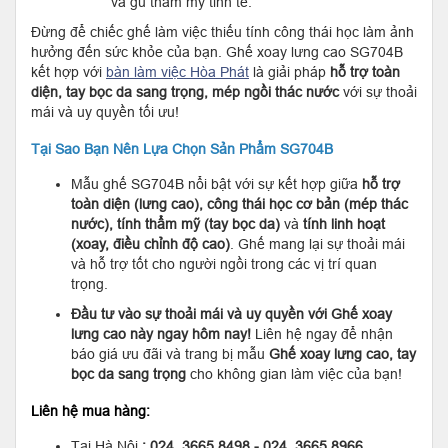
và gu thẩm mỹ tinh tế.
Đừng để chiếc ghế làm việc thiếu tính công thái học làm ảnh
hưởng đến sức khỏe của bạn. Ghế xoay lưng cao SG704B
kết hợp với
bàn làm việc Hòa Phát
là giải pháp
hỗ trợ toàn
diện, tay bọc da sang trọng, mép ngồi thác nước
với sự thoải
mái và uy quyền tối ưu!
Tại Sao Bạn Nên Lựa Chọn Sản Phẩm SG704B
Mẫu ghế SG704B nổi bật với sự kết hợp giữa
hỗ trợ
toàn diện (lưng cao), công thái học cơ bản (mép thác
nước), tính thẩm mỹ (tay bọc da)
và
tính linh hoạt
(xoay, điều chỉnh độ cao)
. Ghế mang lại sự thoải mái
và hỗ trợ tốt cho người ngồi trong các vị trí quan
trọng.
Đầu tư vào sự thoải mái và uy quyền với Ghế xoay
lưng cao này ngay hôm nay!
Liên hệ ngay để nhận
báo giá ưu đãi và trang bị mẫu
Ghế xoay lưng cao, tay
bọc da sang trọng
cho không gian làm việc của bạn!
Liên hệ mua hàng:
Tại Hà Nội
: 024. 3665 8498 - 024. 3665 8966