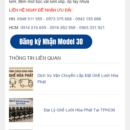
lưới, đệm mút bọc vải lưới xốp, ốp tay nhựa
LIÊN HỆ NGAY ĐỂ NHẬN ƯU ĐÃI :
HN:
0948 511 555
-
0973 375 668
-
0942 155 688
HCM:
0914.515.659 -
0916.952.958
-
0903.331.921
THÔNG TIN LIÊN QUAN
Dịch Vụ Vận Chuyển Lắp Đặt Ghế Lưới Hòa
Phát
Đại Lý Ghế Lưới Hòa Phát Tại TPHCM