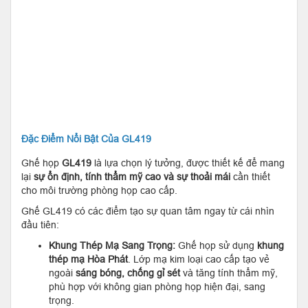
Đặc Điểm Nổi Bật Của GL419
Ghế họp
GL419
là lựa chọn lý tưởng, được thiết kế để mang
lại
sự ổn định, tính thẩm mỹ cao và sự thoải mái
cần thiết
cho môi trường phòng họp cao cấp.
Ghế GL419 có các điểm tạo sự quan tâm ngay từ cái nhìn
đầu tiên:
Khung Thép Mạ Sang Trọng:
Ghế họp sử dụng
khung
thép mạ Hòa Phát
. Lớp mạ kim loại cao cấp tạo vẻ
ngoài
sáng bóng, chống gỉ sét
và tăng tính thẩm mỹ,
phù hợp với không gian phòng họp hiện đại, sang
trọng.