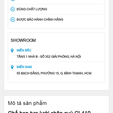
ĐÚNG CHẤT LƯỢNG
ĐƯỢC BẢO HÀNH CHÍNH HÃNG
SHOWROOM
MIỀN BẮC
TẦNG 1 NHÀ B - SỐ 352 GIẢI PHÓNG, HÀ NỘI
MIỀN NAM
55 BẠCH ĐẰNG, PHƯỜNG 15, Q. BÌNH THẠNH, HCM
Mô tả sản phẩm