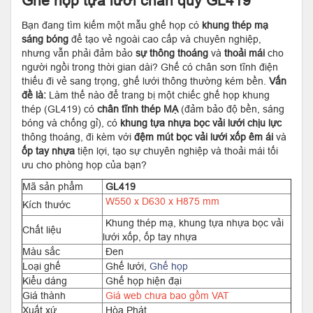
Ghế họp tựa lưới chân quỳ GL419
Bạn đang tìm kiếm một mẫu ghế họp có
khung thép mạ
sáng bóng
để tạo vẻ ngoài cao cấp và chuyên nghiệp,
nhưng vẫn phải đảm bảo
sự thông thoáng
và
thoải mái
cho
người ngồi trong thời gian dài? Ghế có chân sơn tĩnh điện
thiếu đi vẻ sang trọng, ghế lưới thông thường kém bền.
Vấn
đề là:
Làm thế nào để trang bị một chiếc ghế họp khung
thép (GL419) có
chân tĩnh thép MẠ
(đảm bảo độ bền, sáng
bóng và chống gỉ), có
khung tựa nhựa bọc vải lưới chịu lực
thông thoáng, đi kèm với
đệm mút bọc vải lưới xốp êm ái
và
ốp tay nhựa
tiện lợi, tạo sự chuyên nghiệp và thoải mái tối
ưu cho phòng họp của bạn?
Mã sản phẩm
GL419
W550 x D630 x H875 mm
Kích thước
Khung thép mạ, khung tựa nhựa bọc vải
Chất liệu
lưới xốp, ốp tay nhựa
Màu sắc
Đen
Loại ghế
Ghế lưới,
Ghế họp
Kiểu dáng
Ghế họp hiện đại
Giá thành
Giá web chưa bao gồm VAT
Xuất xứ
Hòa Phát