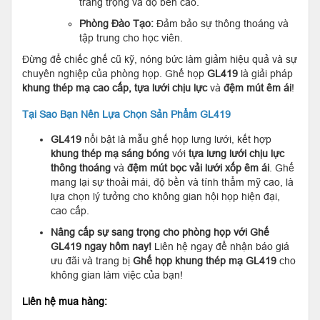
trang trọng và độ bền cao.
Phòng Đào Tạo:
Đảm bảo sự thông thoáng và
tập trung cho học viên.
Đừng để chiếc ghế cũ kỹ, nóng bức làm giảm hiệu quả và sự
chuyên nghiệp của phòng họp. Ghế họp
GL419
là giải pháp
khung thép mạ cao cấp, tựa lưới chịu lực
và
đệm mút êm ái
!
Tại Sao Bạn Nên Lựa Chọn Sản Phẩm GL419
GL419
nổi bật là mẫu ghế họp lưng lưới, kết hợp
khung thép mạ sáng bóng
với
tựa lưng lưới chịu lực
thông thoáng
và
đệm mút bọc vải lưới xốp êm ái
. Ghế
mang lại sự thoải mái, độ bền và tính thẩm mỹ cao, là
lựa chọn lý tưởng cho không gian hội họp hiện đại,
cao cấp.
Nâng cấp sự sang trọng cho phòng họp với Ghế
GL419 ngay hôm nay!
Liên hệ ngay để nhận báo giá
ưu đãi và trang bị
Ghế họp khung thép mạ GL419
cho
không gian làm việc của bạn!
Liên hệ mua hàng: