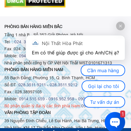
PHÒNG BÁN HÀNG MIỀN BẮC
Tầng 1 nhà B - Số 352 Giải Phóng, Hà Nội
Tel :
024. 3665 8498
-
024. 3665 8966
-
024. 3665 8993
Nội Thất Hòa Phát
Fax :024. 3664.9379
Em có thể giúp được gì cho Anh/Chị ạ? 
Mobile:
0948.511.555
-
0973.375.668
-
0942.155.688
Nhà phân phối công ty CP Việt Nội Thất MST:0101671313
PHÒNG BÁN HÀNG MIỀN NAM
Cần mua hàng
55 Bạch Đằng, Phường 15, Q. Bình Thạnh, HCM
Số ĐT :
028.3511 9211
-
028.3511.9212
Gọi lại cho tôi
Fax : 028.38997105
Mobile:
0914.515.659 -
0916.952.958
-
0903.331.921
Tư vấn dự án
Bộ phận quản lý đại lý các tỉnh phía Nam:
0903.331.921
VĂN PHÒNG TẬP ĐOÀN
1
39 Nguyễn Đình Chiểu, Lê Đại Hành, Hai Bà Trưng, HN
Nhà Máy: KM 17 Thị trấn Như Quỳnh, Văn Lâm, Hưng Yên