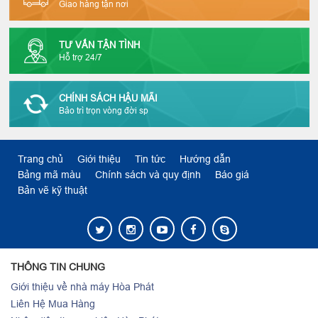
Giao hàng tận nơi
TƯ VẤN TẬN TÌNH
Hỗ trợ 24/7
CHÍNH SÁCH HẬU MÃI
Bảo trì trọn vòng đời sp
Trang chủ
Giới thiệu
Tin tức
Hướng dẫn
Bảng mã màu
Chính sách và quy định
Báo giá
Bản vẽ kỹ thuật
THÔNG TIN CHUNG
Giới thiệu về nhà máy Hòa Phát
Liên Hệ Mua Hàng