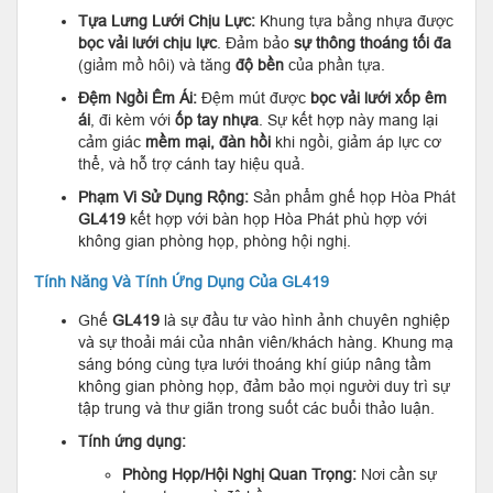
Tựa Lưng Lưới Chịu Lực:
Khung tựa bằng nhựa được
bọc vải lưới chịu lực
. Đảm bảo
sự thông thoáng tối đa
(giảm mồ hôi) và tăng
độ bền
của phần tựa.
Đệm Ngồi Êm Ái:
Đệm mút được
bọc vải lưới xốp êm
ái
, đi kèm với
ốp tay nhựa
. Sự kết hợp này mang lại
cảm giác
mềm mại, đàn hồi
khi ngồi, giảm áp lực cơ
thể, và hỗ trợ cánh tay hiệu quả.
Phạm Vi Sử Dụng Rộng:
Sản phẩm ghế họp Hòa Phát
GL419
kết hợp với bàn họp Hòa Phát phù hợp với
không gian phòng họp, phòng hội nghị.
Tính Năng Và Tính Ứng Dụng Của GL419
Ghế
GL419
là sự đầu tư vào hình ảnh chuyên nghiệp
và sự thoải mái của nhân viên/khách hàng. Khung mạ
sáng bóng cùng tựa lưới thoáng khí giúp nâng tầm
không gian phòng họp, đảm bảo mọi người duy trì sự
tập trung và thư giãn trong suốt các buổi thảo luận.
Tính ứng dụng:
Phòng Họp/Hội Nghị Quan Trọng:
Nơi cần sự