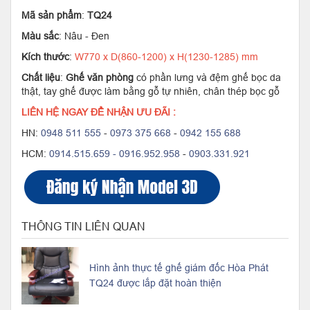
Mã sản phẩm
:
TQ24
Màu sắc
: Nâu - Đen
Kích thước
:
W770 x D(860-1200) x H(1230-1285) mm
Chất liệu
:
Ghế văn phòng
có phần lưng và đệm ghế bọc da
thật, tay ghế được làm bằng gỗ tự nhiên, chân thép bọc gỗ
LIÊN HỆ NGAY ĐỂ NHẬN ƯU ĐÃI :
HN:
0948 511 555
-
0973 375 668
-
0942 155 688
HCM:
0914.515.659 -
0916.952.958
-
0903.331.921
THÔNG TIN LIÊN QUAN
Hình ảnh thực tế ghế giám đốc Hòa Phát
TQ24 được lắp đặt hoàn thiện