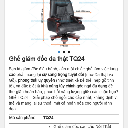
Ghế giám đốc da thật TQ24
Bạn là giám đốc điều hành, cần một chiếc ghế làm việc
lưng
cao
phải mang lại
sự sang trọng tuyệt đối
(nhờ Da thật và
Gỗ),
phong thái uy quyền
(nhờ thiết kế bề thế, nẹp gỗ tinh
tế), và đặc biệt là
khả năng tùy chỉnh góc ngả đa dạng
để
thư giãn hoàn hảo, phục hồi năng lượng giữa các cuộc họp?
Ghế TQ24 – Giải pháp chỗ ngồi cao cấp nhất, khẳng định vị
thế và mang lại sự thoải mái cá nhân hóa cho người lãnh
đạo.
Mã sản phẩm:
TQ24
Ghế giám đốc cao cấp
Nội Thất