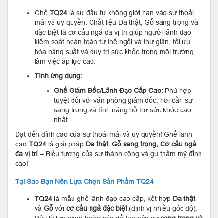
Ghế
TQ24
là sự đầu tư không giới hạn vào sự thoải
mái và uy quyền. Chất liệu Da thật, Gỗ sang trọng và
đặc biệt là cơ cấu ngả đa vị trí giúp người lãnh đạo
kiểm soát hoàn toàn tư thế ngồi và thư giãn, tối ưu
hóa năng suất và duy trì sức khỏe trong môi trường
làm việc áp lực cao.
Tính ứng dụng:
Ghế Giám Đốc/Lãnh Đạo Cấp Cao:
Phù hợp
tuyệt đối với văn phòng giám đốc, nơi cần sự
sang trọng và tính năng hỗ trợ sức khỏe cao
nhất.
Đạt đến đỉnh cao của sự thoải mái và uy quyền! Ghế lãnh
đạo
TQ24
là giải pháp
Da thật, Gỗ sang trọng, Cơ cấu ngả
đa vị trí
– Biểu tượng của sự thành công và gu thẩm mỹ đỉnh
cao!
Tại Sao Bạn Nên Lựa Chọn Sản Phẩm TQ24
TQ24
là mẫu ghế lãnh đạo cao cấp, kết hợp
Da thật
và
Gỗ
với
cơ cấu ngả đặc biệt
(định vị nhiều góc độ).
Đây là lựa chọn hoàn hảo để tạo nên sự
sang trọng và