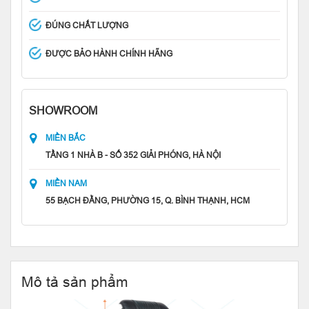
ĐÚNG CHẤT LƯỢNG
ĐƯỢC BẢO HÀNH CHÍNH HÃNG
SHOWROOM
MIỀN BẮC
TẦNG 1 NHÀ B - SỐ 352 GIẢI PHÓNG, HÀ NỘI
MIỀN NAM
55 BẠCH ĐẰNG, PHƯỜNG 15, Q. BÌNH THẠNH, HCM
Mô tả sản phẩm