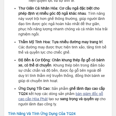
hiện quyền lực và sự tinh tế.
Thư Giãn Cá Nhân Hóa:
Cơ cấu ngả đặc biệt cho
phép định vị nhiều góc độ ngả khác nhau
. Tính năng
này vượt trội hơn ghế thông thường, giúp người lãnh
đạo tìm được góc ngả hoàn hảo nhất để thư giãn,
phục hồi năng lượng nhanh chóng và cá nhân hóa trải
nghiệm ngồi.
Thẩm Mỹ Tinh Hoa:
Tựa nhiều đường may trang trí
.
Các đường may được thực hiện tinh xảo, tăng tính bề
thế và quyền lực cho chiếc ghế.
Độ Bền & Cơ Động:
Chân khung thép ốp gỗ có bánh
xe, có thể di chuyển
. Khung thép bên trong đảm bảo
sự chắc chắn và độ bền, được ốp gỗ bên ngoài để
duy trì tính thẩm mỹ truyền thống, đồng thời bánh xe
giúp di chuyển linh hoạt.
Ứng Dụng Tối Cao:
Sản phẩm
ghế lãnh đạo cao cấp
TQ24
kết hợp các dòng sản phẩm
bàn giám đốc gỗ
cao cấp Hòa Phát
tạo sự
sang trọng và quyền uy
cho
người lãnh đạo công ty.
Tính Năng Và Tính Ứng Dụng Của TQ24