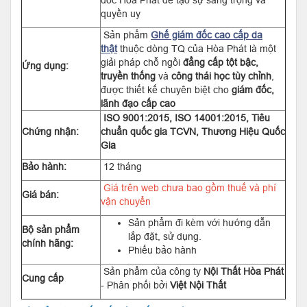
đốc Hòa Phát để tạo sự sang trọng và
quyền uy
Sản phẩm
Ghế giám đốc cao cấp da
thật
thuộc dòng TQ của Hòa Phát là một
giải pháp chỗ ngồi
đẳng cấp tột bậc,
Ứng dụng:
truyền thống
và
công thái học tùy chỉnh
,
được thiết kế chuyên biệt cho
giám đốc,
lãnh đạo cấp cao
ISO 9001:2015, ISO 14001:2015, Tiêu
Chứng nhận:
chuẩn quốc gia TCVN, Thương Hiệu Quốc
Gia
Bảo hành:
12 tháng
Giá trên web chưa bao gồm thuế và phí
Giá bán:
vận chuyển
Sản phẩm đi kèm với hướng dẫn
Bộ sản phẩm
lắp đặt, sử dụng.
chính hãng:
Phiếu bảo hành
Sản phẩm của công ty
Nội Thất Hòa Phát
Cung cấp
- Phân phối bởi
Việt Nội Thất