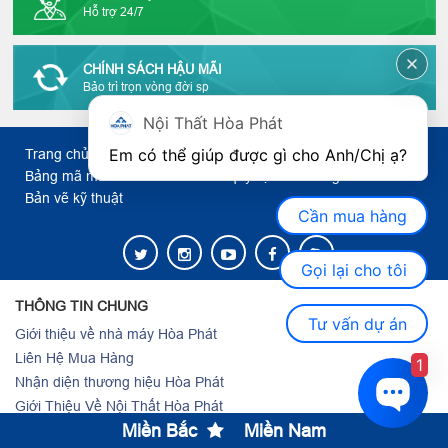
Hỗ trợ 24/7
CHÍNH SÁCH HẬU MÃI
Bảo trì trọn vòng đời sp
Nội Thất Hòa Phát
Em có thể giúp được gì cho Anh/Chị ạ? 
Trang chủ
Giới thiệu
Tin tức
Hướng dẫn
Bảng mã màu
Chính sách và quy định
Báo giá
Bản vẽ kỹ thuật
Cần mua hàng
Gọi lại cho tôi
THÔNG TIN CHUNG
Tư vấn dự án
Giới thiệu về nhà máy Hòa Phát
Liên Hệ Mua Hàng
1
Nhận diện thương hiệu Hòa Phát
Giới Thiệu Về Nội Thất Hòa Phát
Miền Bắc
Miền Nam
Giới Thiệu Về Tập Đoàn Hòa Phát