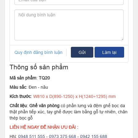
Quy định đăng bình luận
Gửi
Làm lại
Thông số sản phẩm
Mã sản phẩm
:
TQ20
Màu sắc
: Đen - nâu
Kích thước
:
W810 x D(890-1250) x H(1240÷1295) mm
Chất liệu
:
Ghế văn phòng
có phần lưng và đệm ghế bọc da
thật phần tiếp xúc, tay ghế được làm bằng gỗ tự nhiên, chân
thép bọc gỗ
LIÊN HỆ NGAY ĐỂ NHẬN ƯU ĐÃI :
HN:
0948 511 555
-
0973 375 668
-
0942 155 688