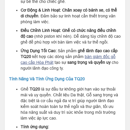
sự bề thế cho chiếc ghế.
Cơ Động & Linh Hoạt:
Chân xoay có bánh xe, có thể
di chuyển
. Đảm bảo sự linh hoạt cần thiết trong văn
phòng làm việc.
Điều Chỉnh Linh Hoạt:
Ghế có chức năng điều chỉnh
độ cao
(nhờ piston khí nén). Dễ dàng tùy chỉnh độ cao
ghế để phù hợp với bàn làm việc và tư thế ngồi.
Ứng Dụng Tối Cao:
Sản phẩm
ghế lãnh đạo cao cấp
TQ20
kết hợp các dòng sản phẩm
bàn giám đốc gỗ
cao cấp Hòa Phát
tạo sự
sang trọng và quyền uy
cho
người lãnh đạo công ty.
Tính Năng Và Tính Ứng Dụng Của TQ20
Ghế
TQ20
là sự đầu tư không giới hạn vào sự thoải
mái và uy quyền. Chất liệu Da thật, Gỗ sang trọng và
đặc biệt là cơ cấu ngả đa vị trí giúp người lãnh đạo
kiểm soát hoàn toàn tư thế ngồi và thư giãn, tối ưu
hóa năng suất và duy trì sức khỏe trong môi trường
làm việc áp lực cao.
Tính ứng dụng: