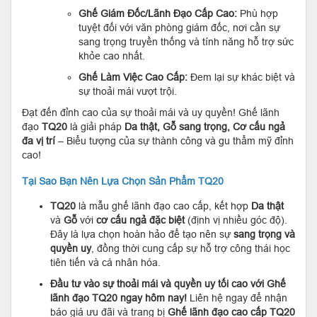
Ghế Giám Đốc/Lãnh Đạo Cấp Cao:
Phù hợp
tuyệt đối với văn phòng giám đốc, nơi cần sự
sang trọng truyền thống và tính năng hỗ trợ sức
khỏe cao nhất.
Ghế Làm Việc Cao Cấp:
Đem lại sự khác biệt và
sự thoải mái vượt trội.
Đạt đến đỉnh cao của sự thoải mái và uy quyền! Ghế lãnh
đạo
TQ20
là giải pháp
Da thật, Gỗ sang trọng, Cơ cấu ngả
đa vị trí
– Biểu tượng của sự thành công và gu thẩm mỹ đỉnh
cao!
Tại Sao Bạn Nên Lựa Chọn Sản Phẩm TQ20
TQ20
là mẫu ghế lãnh đạo cao cấp, kết hợp
Da thật
và
Gỗ
với
cơ cấu ngả đặc biệt
(định vị nhiều góc độ).
Đây là lựa chọn hoàn hảo để tạo nên sự
sang trọng và
quyền uy
, đồng thời cung cấp sự hỗ trợ công thái học
tiên tiến và cá nhân hóa.
Đầu tư vào sự thoải mái và quyền uy tối cao với Ghế
lãnh đạo TQ20 ngay hôm nay!
Liên hệ ngay để nhận
báo giá ưu đãi và trang bị
Ghế lãnh đạo cao cấp TQ20