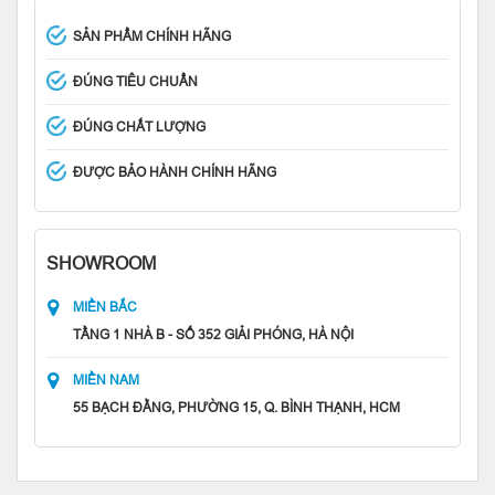
SẢN PHẨM CHÍNH HÃNG
ĐÚNG TIÊU CHUẨN
ĐÚNG CHẤT LƯỢNG
ĐƯỢC BẢO HÀNH CHÍNH HÃNG
SHOWROOM
MIỀN BẮC
TẦNG 1 NHÀ B - SỐ 352 GIẢI PHÓNG, HÀ NỘI
MIỀN NAM
55 BẠCH ĐẰNG, PHƯỜNG 15, Q. BÌNH THẠNH, HCM