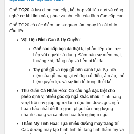
Ghế
TQ20
là lựa chọn cao cấp, kết hợp vật liệu quý và công
nghệ cơ khí tinh xảo, phục vụ nhu cầu của lãnh đạo cấp cao.
Ghế TQ20 có các điểm tạo sự quan tâm ngay từ cái nhìn
đầu tiên:
Vật Liệu Đỉnh Cao & Uy Quyền:
Ghế cao cấp bọc da thật
tại phần tiếp xúc trực
tiếp với người sử dụng. Đảm bảo sự mềm mại,
thoáng khí, đẳng cấp và bền bỉ tối đa.
Tay ghế gỗ
và
nẹp gỗ bên cạnh tựa
: Sự hiện
diện của gỗ mang lại vẻ đẹp cổ điển, ấm áp, thể
hiện quyền lực và sự tinh tế trong thiết kế.
Thư Giãn Cá Nhân Hóa:
Cơ cấu ngả đặc biệt cho
phép định vị nhiều góc độ ngả khác nhau
. Tính năng
vượt trội này giúp người lãnh đạo tìm được góc ngả
hoàn hảo nhất để thư giãn, phục hồi năng lượng
nhanh chóng và cá nhân hóa trải nghiệm ngồi.
Thẩm Mỹ Tinh Hoa:
Tựa nhiều đường may trang trí
.
Các đường may tạo hình tinh tế, tăng tính thẩm mỹ và