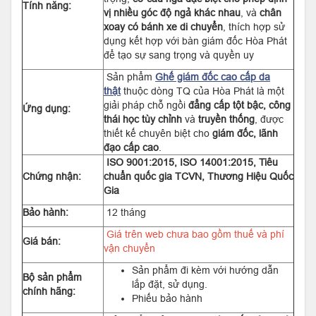
Tính năng:
vị nhiều góc độ ngả khác nhau
, và
chân
xoay có bánh xe di chuyển
, thích hợp sử
dụng kết hợp với bàn giám đốc Hòa Phát
để tạo sự sang trọng và quyền uy
Sản phẩm
Ghế giám đốc cao cấp da
thật
thuộc dòng TQ của Hòa Phát là một
giải pháp chỗ ngồi
đẳng cấp tột bậc, công
Ứng dụng:
thái học tùy chỉnh
và
truyền thống
, được
thiết kế chuyên biệt cho
giám đốc, lãnh
đạo cấp cao
.
ISO 9001:2015, ISO 14001:2015, Tiêu
Chứng nhận:
chuẩn quốc gia TCVN, Thương Hiệu Quốc
Gia
Bảo hành:
12 tháng
Giá trên web chưa bao gồm thuế và phí
Giá bán:
vận chuyển
Sản phẩm đi kèm với hướng dẫn
Bộ sản phẩm
lắp đặt, sử dụng.
chính hãng:
Phiếu bảo hành