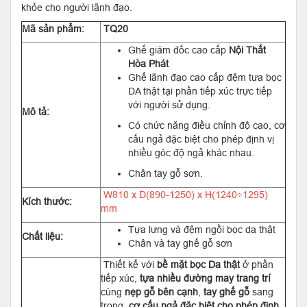
khỏe cho người lãnh đạo.
Mã sản phẩm:
TQ20
Ghế giám đốc cao cấp
Nội Thất
Hòa Phát
Ghế lãnh đạo cao cấp đệm tựa bọc
DA thật tại phần tiếp xúc trực tiếp
với người sử dụng.
Mô tả:
Có chức năng điều chỉnh độ cao, cơ
cấu ngả đặc biệt cho phép định vị
nhiều góc độ ngả khác nhau.
Chân tay gỗ sơn.
W810 x D(890-1250) x H(1240÷1295)
Kích thước:
mm
Tựa lưng và đệm ngồi bọc da thật
Chất liệu:
Chân và tay ghế gỗ sơn
Thiết kế với
bề mặt bọc Da thật
ở phần
tiếp xúc,
tựa nhiều đường may trang trí
cùng
nẹp gỗ bên cạnh
,
tay ghế gỗ
sang
trọng,
cơ cấu ngả đặc biệt cho phép định