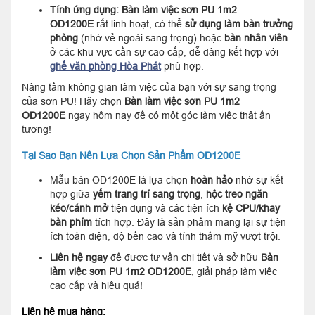
Tính ứng dụng:
Bàn làm việc sơn PU 1m2
OD1200E
rất linh hoạt, có thể
sử dụng làm bàn trưởng
phòng
(nhờ vẻ ngoài sang trọng) hoặc
bàn nhân viên
ở các khu vực cần sự cao cấp, dễ dàng kết hợp với
ghế văn phòng Hòa Phát
phù hợp.
Nâng tầm không gian làm việc của bạn với sự sang trọng
của sơn PU! Hãy chọn
Bàn làm việc sơn PU 1m2
OD1200E
ngay hôm nay để có một góc làm việc thật ấn
tượng!
Tại Sao Bạn Nên Lựa Chọn Sản Phẩm OD1200E
Mẫu bàn OD1200E là lựa chọn
hoàn hảo
nhờ sự kết
hợp giữa
yếm trang trí sang trọng
,
hộc treo ngăn
kéo/cánh mở
tiện dụng và các tiện ích
kệ CPU/khay
bàn phím
tích hợp. Đây là sản phẩm mang lại sự tiện
ích toàn diện, độ bền cao và tính thẩm mỹ vượt trội.
Liên hệ ngay
để được tư vấn chi tiết và sở hữu
Bàn
làm việc sơn PU 1m2 OD1200E
, giải pháp làm việc
cao cấp và hiệu quả!
Liên hệ mua hàng: