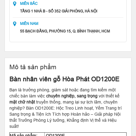
MIỀN BẮC
TẦNG 1 NHÀ B - SỐ 352 GIẢI PHÓNG, HÀ NỘI
MIỀN NAM
55 BẠCH ĐẰNG, PHƯỜNG 15, Q. BÌNH THẠNH, HCM
Mô tả sản phẩm
Bàn nhân viên gỗ Hòa Phát OD1200E
Bạn là trưởng phòng, giám sát hoặc đang tìm kiếm một
chiếc bàn làm việc
chuyên nghiệp, sang trọng
với thiết kế
mặt chữ nhật
truyền thống, mang lại sự lịch lãm, chuyên
nghiệp? Bàn OD1200E: Hộc Treo Linh hoạt, Yếm Trang trí
Sang trọng & Tiện ích Tích hợp Hoàn hảo – Giải pháp Nội
thất Trưởng Phòng Lý tưởng, Khẳng định Vị thế và Hiệu
suất!
Mã sản phẩm:
OD1200E