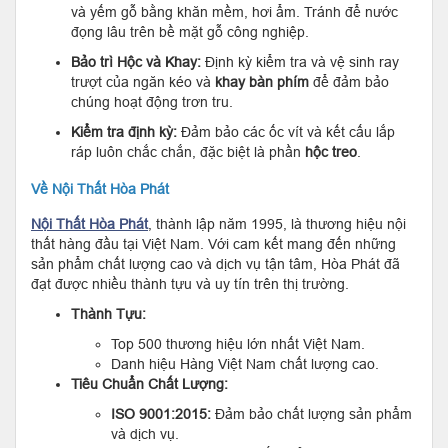
và yếm gỗ bằng khăn mềm, hơi ẩm. Tránh để nước
đọng lâu trên bề mặt gỗ công nghiệp.
Bảo trì Hộc và Khay:
Định kỳ kiểm tra và vệ sinh ray
trượt của ngăn kéo và
khay bàn phím
để đảm bảo
chúng hoạt động trơn tru.
Kiểm tra định kỳ:
Đảm bảo các ốc vít và kết cấu lắp
ráp luôn chắc chắn, đặc biệt là phần
hộc treo
.
Về Nội Thất Hòa Phát
Nội Thất Hòa Phát
, thành lập năm 1995, là thương hiệu nội
thất hàng đầu tại Việt Nam. Với cam kết mang đến những
sản phẩm chất lượng cao và dịch vụ tận tâm, Hòa Phát đã
đạt được nhiều thành tựu và uy tín trên thị trường.
Thành Tựu:
Top 500 thương hiệu lớn nhất Việt Nam.
Danh hiệu Hàng Việt Nam chất lượng cao.
Tiêu Chuẩn Chất Lượng:
ISO 9001:2015:
Đảm bảo chất lượng sản phẩm
và dịch vụ.