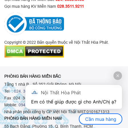
Gọi mua hàng KV Miền Nam
028.3511.9211
Copyright © 2022 Bản quyền thuộc về Nội Thất Hòa Phát.
PHÒNG BÁN HÀNG MIỀN BẮC
Tầng 1 nhà B - Số 352 Giải Phóng, Hà Nội
Tel :
024. 3665 8498
-
024. 3665 8966
-
024. 3665 8993
Nội Thất Hòa Phát
Fax :024. 3664.9379
Em có thể giúp được gì cho Anh/Chị ạ? 
Mobile:
0948.511.555
-
0973.375.668
-
0942.155.688
Nhà phân phối công ty CP Việt Nội Thất MST:0101671313
PHÒNG BÁN HÀNG MIỀN NAM
Cần mua hàng
55 Bạch Đằng, Phường 15, Q. Bình Thạnh, HCM