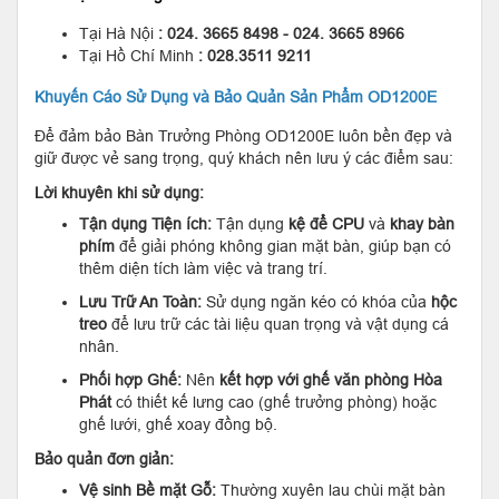
Tại Hà Nội
: 024. 3665 8498 - 024. 3665 8966
Tại Hồ Chí Minh
: 028.3511 9211
Khuyến Cáo Sử Dụng và Bảo Quản Sản Phẩm OD1200E
Để đảm bảo Bàn Trưởng Phòng OD1200E luôn bền đẹp và
giữ được vẻ sang trọng, quý khách nên lưu ý các điểm sau:
Lời khuyên khi sử dụng:
Tận dụng Tiện ích:
Tận dụng
kệ để CPU
và
khay bàn
phím
để giải phóng không gian mặt bàn, giúp bạn có
thêm diện tích làm việc và trang trí.
Lưu Trữ An Toàn:
Sử dụng ngăn kéo có khóa của
hộc
treo
để lưu trữ các tài liệu quan trọng và vật dụng cá
nhân.
Phối hợp Ghế:
Nên
kết hợp với ghế văn phòng Hòa
Phát
có thiết kế lưng cao (ghế trưởng phòng) hoặc
ghế lưới, ghế xoay đồng bộ.
Bảo quản đơn giản:
Vệ sinh Bề mặt Gỗ:
Thường xuyên lau chùi mặt bàn