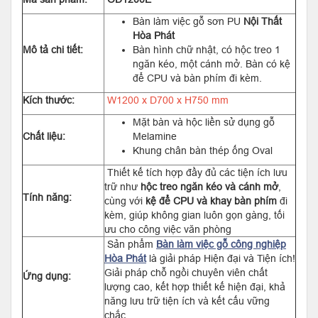
Bàn làm việc gỗ sơn PU
Nội Thất
Hòa Phát
Mô tả chi tiết:
Bàn hình chữ nhật, có hộc treo 1
ngăn kéo, một cánh mở. Bàn có kệ
để CPU và bàn phím đi kèm.
Kích thước:
W1200 x D700 x H750 mm
Mặt bàn và hộc liền sử dụng gỗ
Chất liệu:
Melamine
Khung chân bàn thép ống Oval
Thiết kế tích hợp đầy đủ các tiện ích lưu
trữ như
hộc treo ngăn kéo và cánh mở
,
Tính năng:
cùng với
kệ để CPU và khay bàn phím
đi
kèm, giúp không gian luôn gọn gàng, tối
ưu cho công việc văn phòng
Sản phẩm
Bàn làm việc gỗ công nghiệp
Hòa Phát
là giải pháp Hiện đại và Tiện ích!
Giải pháp chỗ ngồi chuyên viên chất
Ứng dụng:
lượng cao, kết hợp thiết kế hiện đại, khả
năng lưu trữ tiện ích và kết cấu vững
chắc.