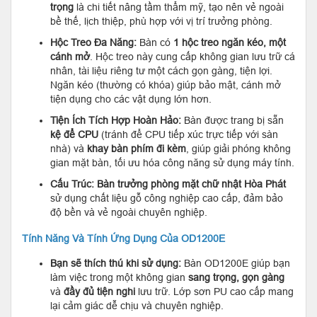
trọng
là chi tiết nâng tầm thẩm mỹ, tạo nên vẻ ngoài
bề thế, lịch thiệp, phù hợp với vị trí trưởng phòng.
Hộc Treo Đa Năng:
Bàn có
1 hộc treo ngăn kéo, một
cánh mở
. Hộc treo này cung cấp không gian lưu trữ cá
nhân, tài liệu riêng tư một cách gọn gàng, tiện lợi.
Ngăn kéo (thường có khóa) giúp bảo mật, cánh mở
tiện dụng cho các vật dụng lớn hơn.
Tiện Ích Tích Hợp Hoàn Hảo:
Bàn được trang bị sẵn
kệ để CPU
(tránh để CPU tiếp xúc trực tiếp với sàn
nhà) và
khay bàn phím đi kèm
, giúp giải phóng không
gian mặt bàn, tối ưu hóa công năng sử dụng máy tính.
Cấu Trúc:
Bàn trưởng phòng mặt chữ nhật Hòa Phát
sử dụng chất liệu gỗ công nghiệp cao cấp, đảm bảo
độ bền và vẻ ngoài chuyên nghiệp.
Tính Năng Và Tính Ứng Dụng Của OD1200E
Bạn sẽ thích thú khi sử dụng:
Bàn OD1200E giúp bạn
làm việc trong một không gian
sang trọng, gọn gàng
và
đầy đủ tiện nghi
lưu trữ. Lớp sơn PU cao cấp mang
lại cảm giác dễ chịu và chuyên nghiệp.