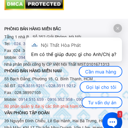
PHÒNG BÁN HÀNG MIỀN BẮC
Tầng 1 nhà B - Số 352 Giải Phóng, Hà Nội
Tel :
024. 3665 8498
-
024. 3665 8966
-
024. 3665 8993
Nội Thất Hòa Phát
Fax :024. 3664.9379
Em có thể giúp được gì cho Anh/Chị ạ? 
Mobile:
0948.511.555
-
0973.375.668
-
0942.155.688
Nhà phân phối công ty CP Việt Nội Thất MST:0101671313
PHÒNG BÁN HÀNG MIỀN NAM
Cần mua hàng
55 Bạch Đằng, Phường 15, Q. Bình Thạnh, HCM
Số ĐT :
028.3511 9211
-
028.3511.9212
Gọi lại cho tôi
Fax : 028.38997105
Mobile:
0914.515.659 -
0916.952.958
-
0903.331.921
Tư vấn dự án
Bộ phận quản lý đại lý các tỉnh phía Nam:
0903.331.921
VĂN PHÒNG TẬP ĐOÀN
1
39 Nguyễn Đình Chiểu, Lê Đại Hành, Hai Bà Trưng, HN
Nhà Máy: KM 17 Thị trấn Như Quỳnh, Văn Lâm, Hưng Yên