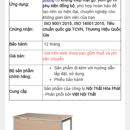
phòng
có
khung thép mặt gỗ
,
yếm gỗ
và
Ứng dụng:
phụ kiện đồng bộ
, phù hợp hoàn hảo để
tạo nên sự hiện đại, chuyên nghiệp cho
không gian làm việc của bạn
ISO 9001:2015, ISO 14001:2015, Tiêu
Chứng nhận:
chuẩn quốc gia TCVN, Thương Hiệu Quốc
Gia
Bảo hành:
12 tháng
Giá trên web chưa bao gồm thuế và phí
Giá bán:
vận chuyển
Sản phẩm đi kèm với hướng dẫn
Bộ sản phẩm
lắp đặt, sử dụng.
chính hãng:
Phiếu bảo hành
Sản phẩm của công ty
Nội Thất Hòa Phát
Cung cấp
- Phân phối bởi
Việt Nội Thất