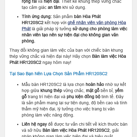
rộng rãi
và
hiện đại
. Thiết kế khung thép vững chắc
tạo cảm giác
an tâm
khi sử dụng.
Tính ứng dụng:
Sản phẩm
bàn Hòa Phát
HR120SC2
kết hợp với
ghế nhân viên văn phòng Hòa
Phát
là giải pháp lý tưởng
sử dụng cho phòng làm việc
nhân viên tạo nên sự hiện đại cho không gian văn
phòng.
Thay đổi không gian làm việc của bạn với chiếc bàn khung
thép vững chắc và hiện đại này! Hãy chọn
Bàn làm việc Hòa
Phát
HR120SC2
ngay hôm nay!
Tại Sao Bạn Nên Lựa Chọn Sản Phẩm HR120SC2
Mẫu bàn HR120SC2 là lựa chọn
hoàn hảo
nhờ sự kết
hợp giữa
khung thép
vững chắc,
mặt gỗ
bền bỉ,
yếm
gỗ
trang trí hiện đại và
phụ kiện đồng bộ
tinh tế. Đây
là sản phẩm mang lại sự tiện dụng, độ bền cao và tính
thẩm mỹ hiện đại, lý tưởng cho việc trang bị văn
phòng làm việc năng động.
Liên hệ ngay
để được tư vấn chi tiết về kích thước bàn
và sở hữu
Bàn làm việc Hòa Phát HR120SC2
, giải
pháp không gian làm việc hiện đại và hiệu quả!