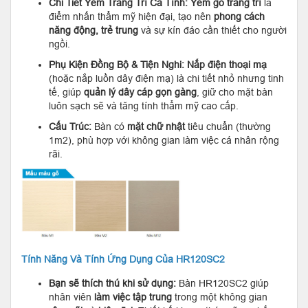
Chi Tiết Yếm Trang Trí Cá Tính:
Yếm gỗ trang trí
là
điểm nhấn thẩm mỹ hiện đại, tạo nên
phong cách
năng động, trẻ trung
và sự kín đáo cần thiết cho người
ngồi.
Phụ Kiện Đồng Bộ & Tiện Nghi:
Nắp điện thoại mạ
(hoặc nắp luồn dây điện mạ) là chi tiết nhỏ nhưng tinh
tế, giúp
quản lý dây cáp gọn gàng
, giữ cho mặt bàn
luôn sạch sẽ và tăng tính thẩm mỹ cao cấp.
Cấu Trúc:
Bàn có
mặt chữ nhật
tiêu chuẩn (thường
1m2), phù hợp với không gian làm việc cá nhân rộng
rãi.
Tính Năng Và Tính Ứng Dụng Của HR120SC2
Bạn sẽ thích thú khi sử dụng:
Bàn HR120SC2 giúp
nhân viên
làm việc tập trung
trong một không gian