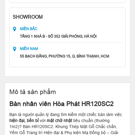
SHOWROOM
MIỀN BẮC
TẦNG 1 NHÀ B - SỐ 352 GIẢI PHÓNG, HÀ NỘI
MIỀN NAM
55 BẠCH ĐẰNG, PHƯỜNG 15, Q. BÌNH THẠNH, HCM
Mô tả sản phẩm
Bàn nhân viên Hòa Phát HR120SC2
Bạn là người quản lý đang tìm kiếm một chiếc bàn làm việc
hiện đại, bền bỉ
với
mặt chữ nhật
tiêu chuẩn (thường
1m2)? Bàn HR120SC2: Khung Thép Mặt Gỗ Chắc chắn,
Yếm Gỗ Trang trí Hiện đại & Phụ kiện Mạ Đồng bộ – Giải