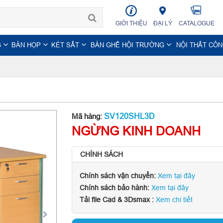
GIỚI THIỆU
ĐẠI LÝ
CATALOGUE
G
BÀN HỌP
KÉT SẮT
BÀN GHẾ HỘI TRƯỜNG
NỘI THẤT CÔ
SV120SHL3D
Mã hàng:
NGỪNG KINH DOANH
CHÍNH SÁCH
Chính sách vận chuyển:
Xem tại đây
Chính sách bảo hành:
Xem tại đây
Tải file Cad & 3Dsmax :
Xem chi tiết