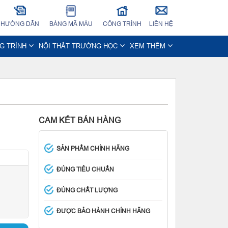
HƯỚNG DẪN
BẢNG MÃ MÀU
CÔNG TRÌNH
LIÊN HỆ
NG TRÌNH
NỘI THẤT TRƯỜNG HỌC
XEM THÊM
CAM KẾT BÁN HÀNG
SẢN PHẨM CHÍNH HÃNG
ĐÚNG TIÊU CHUẨN
ĐÚNG CHẤT LƯỢNG
ĐƯỢC BẢO HÀNH CHÍNH HÃNG