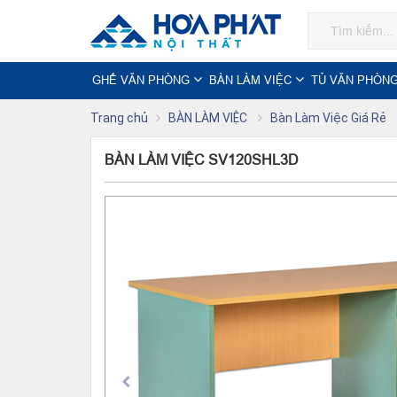
GHẾ VĂN PHÒNG
BÀN LÀM VIỆC
TỦ VĂN PHÒN
Trang chủ
BÀN LÀM VIỆC
Bàn Làm Việc Giá Rẻ
BÀN LÀM VIỆC SV120SHL3D