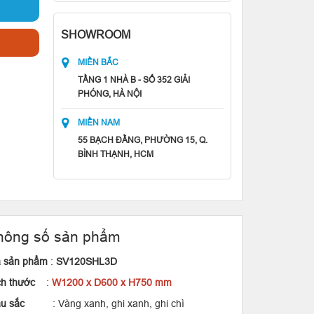
SHOWROOM
MIỀN BẮC
TẦNG 1 NHÀ B - SỐ 352 GIẢI
PHÓNG, HÀ NỘI
MIỀN NAM
55 BẠCH ĐẰNG, PHƯỜNG 15, Q.
BÌNH THẠNH, HCM
hông số sản phẩm
 sản phẩm
:
SV120SHL3D
ch thước
:
W1200 x D600 x H750 mm
u sắc
: Vàng xanh, ghi xanh, ghi chì