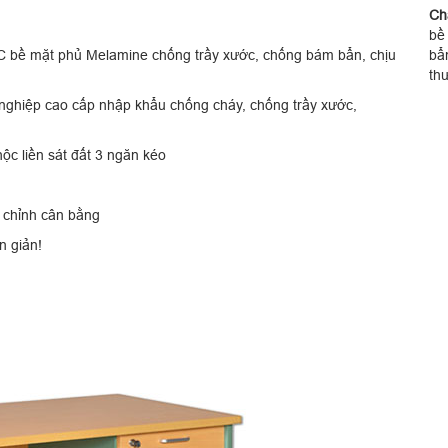
Chấ
bề
bề mặt phủ Melamine chống trầy xước, chống bám bẩn, chịu
bẩn
th
nghiệp cao cấp nhập khẩu chống cháy, chống trầy xước,
ộc liền sát đất 3 ngăn kéo
 chỉnh cân bằng
n giản!