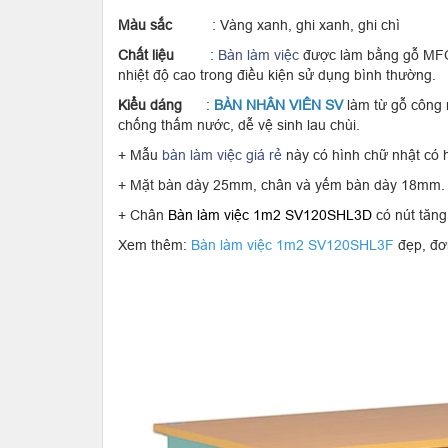
Màu sắc
: Vàng xanh, ghi xanh, ghi chì
Chất liệu
:
Bàn làm việc
được làm bằng gỗ MFC 
nhiệt độ cao trong điều kiện sử dụng bình thường.
Kiểu dáng
:
BÀN NHÂN VIÊN SV
làm từ gỗ công 
chống thấm nước, dễ vệ sinh lau chùi.
+ Mẫu
bàn làm việc giá rẻ
này có hình chữ nhật có h
+ Mặt bàn dày 25mm, chân và yếm bàn dày 18mm.
+ Chân
Bàn làm việc 1m2 SV120SHL3D
có nút tăng
Xem thêm:
Bàn làm việc 1m2 SV120SHL3F
đẹp, đơ