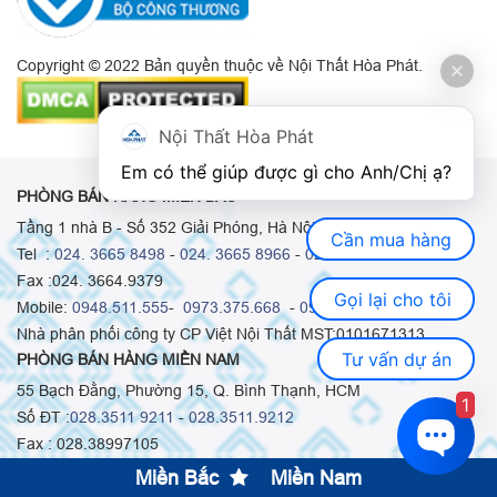
Copyright © 2022 Bản quyền thuộc về Nội Thất Hòa Phát.
Nội Thất Hòa Phát
Em có thể giúp được gì cho Anh/Chị ạ? 
PHÒNG BÁN HÀNG MIỀN BẮC
Tầng 1 nhà B - Số 352 Giải Phóng, Hà Nội
Cần mua hàng
Tel :
024. 3665 8498
-
024. 3665 8966
-
024. 3665 8993
Fax :024. 3664.9379
Gọi lại cho tôi
Mobile:
0948.511.555
-
0973.375.668
-
0942.155.688
Nhà phân phối công ty CP Việt Nội Thất MST:0101671313
Tư vấn dự án
PHÒNG BÁN HÀNG MIỀN NAM
55 Bạch Đằng, Phường 15, Q. Bình Thạnh, HCM
1
Số ĐT :
028.3511 9211
-
028.3511.9212
Fax : 028.38997105
Mobile:
0914.515.659 -
0916.952.958
-
0903.331.921
Miền Bắc
Miền Nam