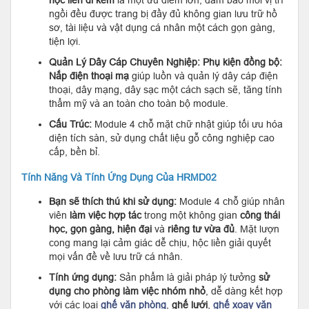
hộc liền đi kèm
là một ưu điểm lớn, đảm bảo mỗi vị trí
ngồi đều được trang bị đầy đủ không gian lưu trữ hồ
sơ, tài liệu và vật dụng cá nhân một cách gọn gàng,
tiện lợi.
Quản Lý Dây Cáp Chuyên Nghiệp:
Phụ kiện đồng bộ:
Nắp điện thoại mạ
giúp luồn và quản lý dây cáp điện
thoại, dây mạng, dây sạc một cách sạch sẽ, tăng tính
thẩm mỹ và an toàn cho toàn bộ module.
Cấu Trúc:
Module 4 chỗ mặt chữ nhật giúp tối ưu hóa
diện tích sàn, sử dụng chất liệu gỗ công nghiệp cao
cấp, bền bỉ.
Tính Năng Và Tính Ứng Dụng Của HRMD02
Bạn sẽ thích thú khi sử dụng:
Module 4 chỗ giúp nhân
viên
làm việc hợp tác
trong một không gian
công thái
học, gọn gàng, hiện đại
và
riêng tư vừa đủ
. Mặt lượn
cong mang lại cảm giác dễ chịu, hộc liền giải quyết
mọi vấn đề về lưu trữ cá nhân.
Tính ứng dụng:
Sản phẩm là giải pháp lý tưởng
sử
dụng cho phòng làm việc nhóm nhỏ
, dễ dàng kết hợp
với các loại
ghế văn phòng
,
ghế lưới
,
ghế xoay văn