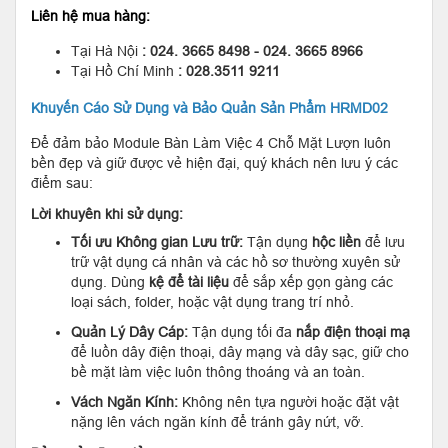
Liên hệ mua hàng:
Tại Hà Nội
: 024. 3665 8498 - 024. 3665 8966
Tại Hồ Chí Minh
: 028.3511 9211
Khuyến Cáo Sử Dụng và Bảo Quản Sản Phẩm HRMD02
Để đảm bảo Module Bàn Làm Việc 4 Chỗ Mặt Lượn luôn
bền đẹp và giữ được vẻ hiện đại, quý khách nên lưu ý các
điểm sau:
Lời khuyên khi sử dụng:
Tối ưu Không gian Lưu trữ:
Tận dụng
hộc liền
để lưu
trữ vật dụng cá nhân và các hồ sơ thường xuyên sử
dụng. Dùng
kệ để tài liệu
để sắp xếp gọn gàng các
loại sách, folder, hoặc vật dụng trang trí nhỏ.
Quản Lý Dây Cáp:
Tận dụng tối đa
nắp điện thoại mạ
để luồn dây điện thoại, dây mạng và dây sạc, giữ cho
bề mặt làm việc luôn thông thoáng và an toàn.
Vách Ngăn Kính:
Không nên tựa người hoặc đặt vật
nặng lên vách ngăn kính để tránh gây nứt, vỡ.