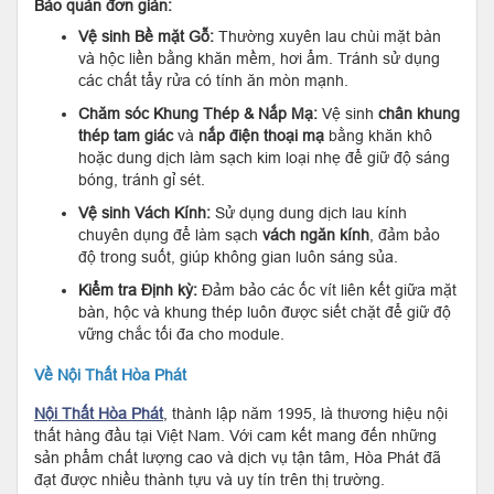
Bảo quản đơn giản:
Vệ sinh Bề mặt Gỗ:
Thường xuyên lau chùi mặt bàn
và hộc liền bằng khăn mềm, hơi ẩm. Tránh sử dụng
các chất tẩy rửa có tính ăn mòn mạnh.
Chăm sóc Khung Thép & Nắp Mạ:
Vệ sinh
chân khung
thép tam giác
và
nắp điện thoại mạ
bằng khăn khô
hoặc dung dịch làm sạch kim loại nhẹ để giữ độ sáng
bóng, tránh gỉ sét.
Vệ sinh Vách Kính:
Sử dụng dung dịch lau kính
chuyên dụng để làm sạch
vách ngăn kính
, đảm bảo
độ trong suốt, giúp không gian luôn sáng sủa.
Kiểm tra Định kỳ:
Đảm bảo các ốc vít liên kết giữa mặt
bàn, hộc và khung thép luôn được siết chặt để giữ độ
vững chắc tối đa cho module.
Về Nội Thất Hòa Phát
Nội Thất Hòa Phát
, thành lập năm 1995, là thương hiệu nội
thất hàng đầu tại Việt Nam. Với cam kết mang đến những
sản phẩm chất lượng cao và dịch vụ tận tâm, Hòa Phát đã
đạt được nhiều thành tựu và uy tín trên thị trường.