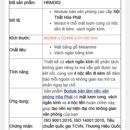
Mã sản phẩm:
HRMD02
Module bàn văn phòng cao cấp
Nội
Thất Hòa Phát
Mô tả:
Modul 4 chỗ mặt lượn cong có hộc
liền đi kèm, vách ngăn kính.
Kích thước:
W2806 x D2406 x H1100 mm
Mặt bằng gỗ Melamine
Chất liệu:
Vách ngăn bằng kính
Thiết kế có
vách ngăn kính
để phân tách
không gian riêng tư mà vẫn giữ được sự
Tính năng:
kết nối, cùng với
4 hộc liền đi kèm
để đảm
bảo mỗi người có không gian lưu trữ cá
nhân ngay tại chỗ
Sản phẩm
Bodule bàn làm việc văn
phòng Hòa Phát
có
mặt lượn cong
,
vách
Ứng dụng:
ngăn kính
và
4 hộc liền
hoàn chỉnh này,
giúp
tạo nên sự hiện đại cho không gian
văn phòng
của bạn
ISO 9001:2015, ISO 14001:2015, Tiêu
Chứng nhận:
chuẩn quốc gia TCVN, Thương Hiệu Quốc