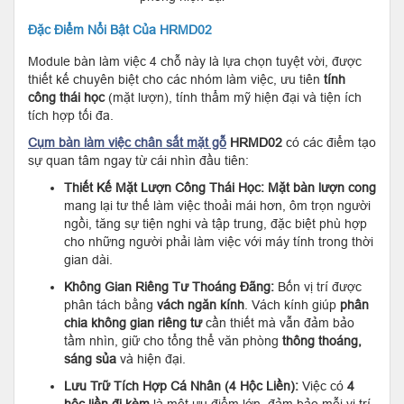
Đặc Điểm Nổi Bật Của HRMD02
Module bàn làm việc 4 chỗ này là lựa chọn tuyệt vời, được
thiết kế chuyên biệt cho các nhóm làm việc, ưu tiên
tính
công thái học
(mặt lượn), tính thẩm mỹ hiện đại và tiện ích
tích hợp tối đa.
Cụm bàn làm việc chân sắt mặt gỗ
HRMD02
có các điểm tạo
sự quan tâm ngay từ cái nhìn đầu tiên:
Thiết Kế Mặt Lượn Công Thái Học:
Mặt bàn lượn cong
mang lại tư thế làm việc thoải mái hơn, ôm trọn người
ngồi, tăng sự tiện nghi và tập trung, đặc biệt phù hợp
cho những người phải làm việc với máy tính trong thời
gian dài.
Không Gian Riêng Tư Thoáng Đãng:
Bốn vị trí được
phân tách bằng
vách ngăn kính
. Vách kính giúp
phân
chia không gian riêng tư
cần thiết mà vẫn đảm bảo
tầm nhìn, giữ cho tổng thể văn phòng
thông thoáng,
sáng sủa
và hiện đại.
Lưu Trữ Tích Hợp Cá Nhân (4 Hộc Liền):
Việc có
4