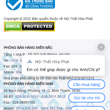
Copyright © 2022 Bản quyền thuộc về Nội Thất Hòa Phát.
PHÒNG BÁN HÀNG MIỀN BẮC
Tầng 1 nhà B - Số 352 Giải Phóng, Hà Nội
Tel :
024. 3665 8498
-
024. 3665 8966
-
024. 3665 8993
Nội Thất Hòa Phát
Fax :024. 3664.9379
Em có thể giúp được gì cho Anh/Chị ạ? 
Mobile:
0948.511.555
-
0973.375.668
-
0942.155.688
Nhà phân phối công ty CP Việt Nội Thất MST:0101671313
PHÒNG BÁN HÀNG MIỀN NAM
Cần mua hàng
55 Bạch Đằng, Phường 15, Q. Bình Thạnh, HCM
Số ĐT :
028.3511 9211
-
028.3511.9212
Gọi lại cho tôi
Fax : 028.38997105
Mobile:
0914.515.659 -
0916.952.958
-
0903.331.921