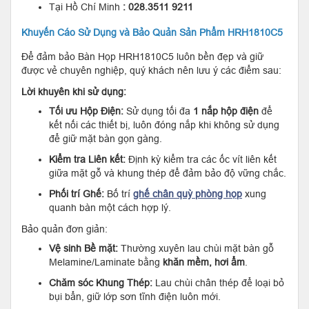
Tại Hồ Chí Minh
: 028.3511 9211
Khuyến Cáo Sử Dụng và Bảo Quản Sản Phẩm HRH1810C5
Để đảm bảo Bàn Họp HRH1810C5 luôn bền đẹp và giữ
được vẻ chuyên nghiệp, quý khách nên lưu ý các điểm sau:
Lời khuyên khi sử dụng:
Tối ưu Hộp Điện:
Sử dụng tối đa
1 nắp hộp điện
để
kết nối các thiết bị, luôn đóng nắp khi không sử dụng
để giữ mặt bàn gọn gàng.
Kiểm tra Liên kết:
Định kỳ kiểm tra các ốc vít liên kết
giữa mặt gỗ và khung thép để đảm bảo độ vững chắc.
Phối trí Ghế:
Bố trí
ghế chân quỳ phòng họp
xung
quanh bàn một cách hợp lý.
Bảo quản đơn giản:
Vệ sinh Bề mặt:
Thường xuyên lau chùi mặt bàn gỗ
Melamine/Laminate bằng
khăn mềm, hơi ẩm
.
Chăm sóc Khung Thép:
Lau chùi chân thép để loại bỏ
bụi bẩn, giữ lớp sơn tĩnh điện luôn mới.