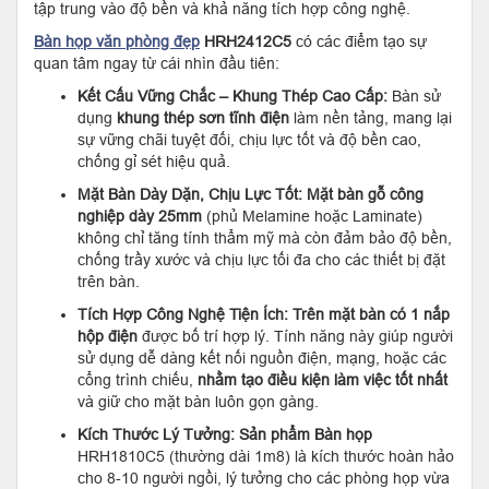
tập trung vào độ bền và khả năng tích hợp công nghệ.
Bàn họp văn phòng đẹp
HRH2412C5
có các điểm tạo sự
quan tâm ngay từ cái nhìn đầu tiên:
Kết Cấu Vững Chắc – Khung Thép Cao Cấp:
Bàn sử
dụng
khung thép sơn tĩnh điện
làm nền tảng, mang lại
sự vững chãi tuyệt đối, chịu lực tốt và độ bền cao,
chống gỉ sét hiệu quả.
Mặt Bàn Dày Dặn, Chịu Lực Tốt:
Mặt bàn gỗ công
nghiệp dày 25mm
(phủ Melamine hoặc Laminate)
không chỉ tăng tính thẩm mỹ mà còn đảm bảo độ bền,
chống trầy xước và chịu lực tối đa cho các thiết bị đặt
trên bàn.
Tích Hợp Công Nghệ Tiện Ích:
Trên mặt bàn có 1 nắp
hộp điện
được bố trí hợp lý. Tính năng này giúp người
sử dụng dễ dàng kết nối nguồn điện, mạng, hoặc các
cổng trình chiếu,
nhằm tạo điều kiện làm việc tốt nhất
và giữ cho mặt bàn luôn gọn gàng.
Kích Thước Lý Tưởng:
Sản phẩm Bàn họp
HRH1810C5 (thường dài 1m8) là kích thước hoàn hảo
cho 8-10 người ngồi, lý tưởng cho các phòng họp vừa