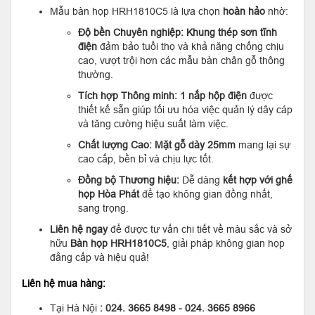
Mẫu bàn họp HRH1810C5 là lựa chọn
hoàn hảo
nhờ:
Độ bền Chuyên nghiệp:
Khung thép sơn tĩnh
điện
đảm bảo tuổi thọ và khả năng chống chịu
cao, vượt trội hơn các mẫu bàn chân gỗ thông
thường.
Tích hợp Thông minh:
1 nắp hộp điện
được
thiết kế sẵn giúp tối ưu hóa việc quản lý dây cáp
và tăng cường hiệu suất làm việc.
Chất lượng Cao:
Mặt gỗ dày 25mm
mang lại sự
cao cấp, bền bỉ và chịu lực tốt.
Đồng bộ Thương hiệu:
Dễ dàng
kết hợp với ghế
họp Hòa Phát
để tạo không gian đồng nhất,
sang trọng.
Liên hệ ngay
để được tư vấn chi tiết về màu sắc và sở
hữu
Bàn họp HRH1810C5
, giải pháp không gian họp
đẳng cấp và hiệu quả!
Liên hệ mua hàng:
Tại Hà Nội
: 024. 3665 8498 - 024. 3665 8966