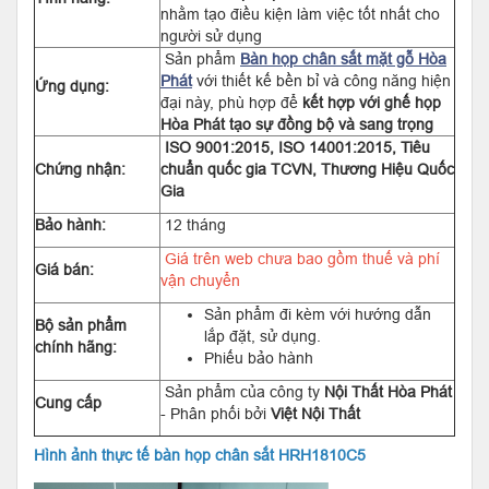
nhằm tạo điều kiện làm việc tốt nhất cho
người sử dụng
Sản phẩm
Bàn họp chân sắt mặt gỗ Hòa
Phát
với thiết kế bền bỉ và công năng hiện
Ứng dụng:
đại này, phù hợp để
kết hợp với ghế họp
Hòa Phát tạo sự đồng bộ và sang trọng
ISO 9001:2015, ISO 14001:2015, Tiêu
Chứng nhận:
chuẩn quốc gia TCVN, Thương Hiệu Quốc
Gia
Bảo hành:
12 tháng
Giá trên web chưa bao gồm thuế và phí
Giá bán:
vận chuyển
Sản phẩm đi kèm với hướng dẫn
Bộ sản phẩm
lắp đặt, sử dụng.
chính hãng:
Phiếu bảo hành
Sản phẩm của công ty
Nội Thất Hòa Phát
Cung cấp
- Phân phối bởi
Việt Nội Thất
Hình ảnh thực tế bàn họp chân sắt HRH1810C5