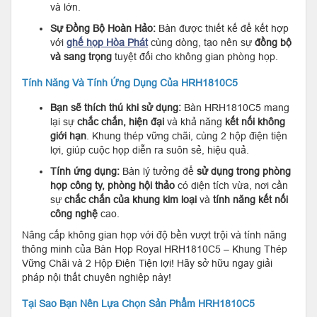
và lớn.
Sự Đồng Bộ Hoàn Hảo:
Bàn được thiết kế để kết hợp
với
ghế họp Hòa Phát
cùng dòng, tạo nên sự
đồng bộ
và sang trọng
tuyệt đối cho không gian phòng họp.
Tính Năng Và Tính Ứng Dụng Của HRH1810C5
Bạn sẽ thích thú khi sử dụng:
Bàn HRH1810C5 mang
lại sự
chắc chắn, hiện đại
và khả năng
kết nối không
giới hạn
. Khung thép vững chãi, cùng 2 hộp điện tiện
lợi, giúp cuộc họp diễn ra suôn sẻ, hiệu quả.
Tính ứng dụng:
Bàn lý tưởng để
sử dụng trong phòng
họp công ty, phòng hội thảo
có diện tích vừa, nơi cần
sự
chắc chắn của khung kim loại
và
tính năng kết nối
công nghệ
cao.
Nâng cấp không gian họp với độ bền vượt trội và tính năng
thông minh của Bàn Họp Royal HRH1810C5 – Khung Thép
Vững Chãi và 2 Hộp Điện Tiện lợi! Hãy sở hữu ngay giải
pháp nội thất chuyên nghiệp này!
Tại Sao Bạn Nên Lựa Chọn Sản Phẩm HRH1810C5