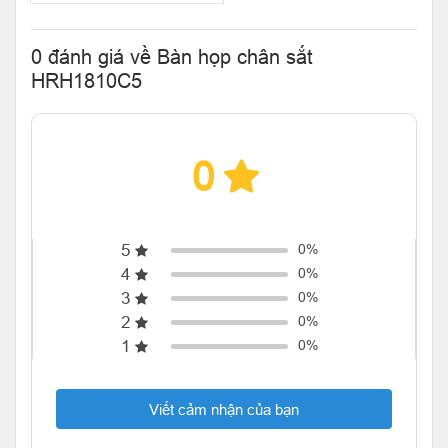
0 đánh giá về Bàn họp chân sắt
HRH1810C5
0
5
0%
4
0%
3
0%
2
0%
1
0%
Viết cảm nhận của bạn