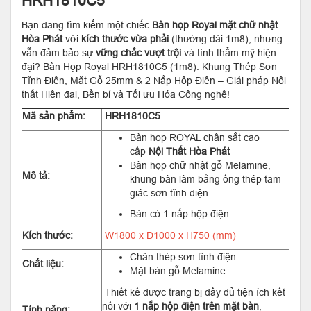
HRH1810C5
Bạn đang tìm kiếm một chiếc
Bàn họp Royal mặt chữ nhật
Hòa Phát
với
kích thước vừa phải
(thường dài 1m8), nhưng
vẫn đảm bảo sự
vững chắc vượt trội
và tính thẩm mỹ hiện
đại? Bàn Họp Royal HRH1810C5 (1m8): Khung Thép Sơn
Tĩnh Điện, Mặt Gỗ 25mm & 2 Nắp Hộp Điện – Giải pháp Nội
thất Hiện đại, Bền bỉ và Tối ưu Hóa Công nghệ!
Mã sản phẩm:
HRH1810C5
Bàn họp ROYAL chân sắt cao
cấp
Nội Thất Hòa Phát
Bàn họp chữ nhật gỗ Melamine,
Mô tả:
khung bàn làm bằng ống thép tam
giác sơn tĩnh điện.
Bàn có 1 nắp hộp điện
Kích thước:
W1800 x D1000 x H750 (mm)
Chân thép sơn tĩnh điện
Chất liệu:
Mặt bàn gỗ Melamine
Thiết kế được trang bị đầy đủ tiện ích kết
nối với
1 nắp hộp điện trên mặt bàn
,
Tính năng: