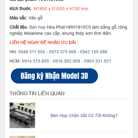
Kích thước
:
W1800 x D1000 x H750 mm
Màu sắc
: Vân gỗ
Chất liệu
:
Bàn họp
Hòa Phát HRH1810C5 làm bằng gỗ công
nghiệp Melamine cao cấp, khung thép sơn tĩnh điện.
LIÊN HỆ NGAY ĐỂ NHẬN ƯU ĐÃI :
HN:
0948 511 555
-
0973 375 668
-
0942 155 688
HCM:
0914.515.659 -
0916.952.958
-
0903.331.921
THÔNG TIN LIÊN QUAN
Bàn Họp Chân Sắt Có Tốt Không?