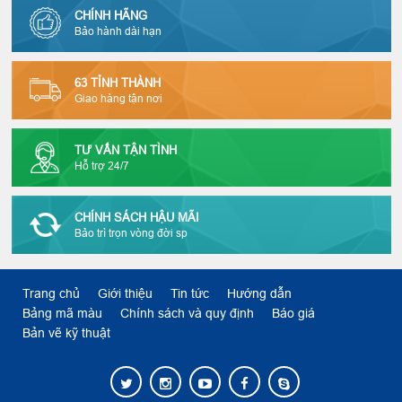
CHÍNH HÃNG
Bảo hành dài hạn
63 TỈNH THÀNH
Giao hàng tận nơi
TƯ VẤN TẬN TÌNH
Hỗ trợ 24/7
CHÍNH SÁCH HẬU MÃI
Bảo trì trọn vòng đời sp
Trang chủ
Giới thiệu
Tin tức
Hướng dẫn
Bảng mã màu
Chính sách và quy định
Báo giá
Bản vẽ kỹ thuật